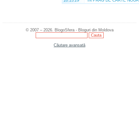
10:15:29
ÎN PRAG DE CARTE NOUĂ
© 2007 – 2026. BlogoSfera - Bloguri din Moldova
Căutare avansată