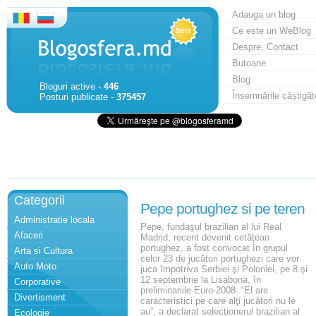
Adauga un blog
Ce este un WeBlog
Despre, Contact
Butoane
Blog
Bloguri active -
446
Însemnările câștigăt
Posturi publicate -
375457
Categorii
Pepe portughez si pe teren
Administratie locala
Pepe, fundaşul brazilian al lui Real
Afaceri
Madrid, recent devenit cetăţean
portughez, a fost convocat în grupul
Arta si Cultura
celor 23 de jucători portughezi care vor
Auto Moto
juca împotriva Serbiei şi Poloniei, pe 8 şi
12 septembrie la Lisabona, în
Corporative
preliminariile Euro-2008. “El are
Divertisment
caracteristici pe care alţi jucători nu le
au”, a declarat selecţionerul brazilian al
Ecologie