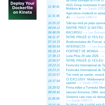
dă tonul inovației la UTM 💥
AGG Group investește în prod
11:40:41
Moldova 💫
—»
Sandu GRE
Agricultura modernă te așteap
11:31:45
✍️
—»
Sandu GRECU
10:25:22
Sălcuța intră pe piața spuma
04:04:12
DINTRE PRUT ȘI NISTRU
04:48:09
RACURSIU
—»
Leo Butnaru
04:11:37
ÎNTRE PROZĂ ȘI YES-EU
07:14:33
Biodiversitatea din Purcari: 
04:59:54
INTERSECȚII
—»
Leo Butn
09:18:14
PORTRET DE MONAH
—»
17:38:13
Luna Plina 29 iulie 2026
—»
10:09:57
ÎNTRE PROZĂ ȘI YES-EU
14:23:21
Festivslul Internațional de T
14:23:21
Festivalul Internațional de T
10:10:57
Trei morți pe șantier, muncă 
💥 EXCLUSIV: Moldoveanul Da
19:37:54
spaniol
—»
Sandu GRECU
16:28:52
Prima ediție a Turneului Mem
09:04:42
Ialoveni Armonios 1994, reve
Sistemul care vrea să răstoa
11:46:06
—»
Sandu GRECU