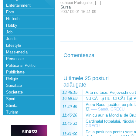
echipei Portugaliei, [...]
Entertainment
Sursa
2007-09-01 16:41:09
Foto
Hi-Tech
Hobby
Job
Juridic
Lifestyle
Mass-media
Comenteaza
Personale
Politica si Politici
Publicitate
Ultimele 25 posturi
Religie
adăugate
Sanatate
Societate
13:45:15
Arta nu tace: Perjovschi cu 
16:59:59
NU CÂT ȘTIE, CI CÂT ÎȘI 
Sport
Petru Racu: jucători pe pile 
Stiinta
11:49:49
💥
—»
Sandu GRECU
Turism
11:46:26
Vin cu aur la Mondial de Bru
Cardinalul fotbalului, Nicolai
11:45:31
GRECU
De la pasiunea pentru sere m
11:41:00