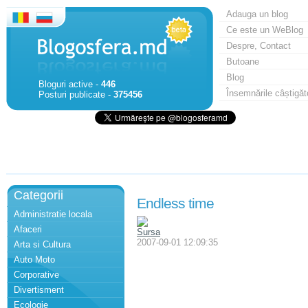
Adauga un blog
Ce este un WeBlog
Despre, Contact
Butoane
Blog
Bloguri active -
446
Însemnările câștigăt
Posturi publicate -
375456
Categorii
Endless time
Administratie locala
Afaceri
Sursa
2007-09-01 12:09:35
Arta si Cultura
Auto Moto
Corporative
Divertisment
Ecologie