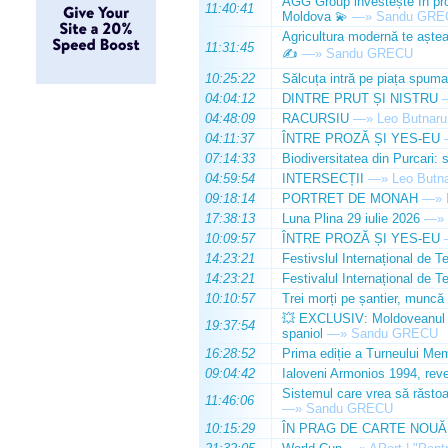
AGG Group investește în prod
11:40:41
Moldova 💫
—»
Sandu GRE
Agricultura modernă te așteap
11:31:45
✍️
—»
Sandu GRECU
10:25:22
Sălcuța intră pe piața spuma
04:04:12
DINTRE PRUT ȘI NISTRU
04:48:09
RACURSIU
—»
Leo Butnaru
04:11:37
ÎNTRE PROZĂ ȘI YES-EU
07:14:33
Biodiversitatea din Purcari: 
04:59:54
INTERSECȚII
—»
Leo Butn
09:18:14
PORTRET DE MONAH
—»
17:38:13
Luna Plina 29 iulie 2026
—»
10:09:57
ÎNTRE PROZĂ ȘI YES-EU
14:23:21
Festivslul Internațional de T
14:23:21
Festivalul Internațional de T
10:10:57
Trei morți pe șantier, muncă 
💥 EXCLUSIV: Moldoveanul Da
19:37:54
spaniol
—»
Sandu GRECU
16:28:52
Prima ediție a Turneului Mem
09:04:42
Ialoveni Armonios 1994, reve
Sistemul care vrea să răstoa
11:46:06
—»
Sandu GRECU
10:15:29
ÎN PRAG DE CARTE NOUĂ