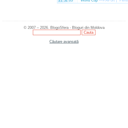
21:32:05
World Cup
—»
APort | "Pentr
© 2007 – 2026. BlogoSfera - Bloguri din Moldova
Căutare avansată