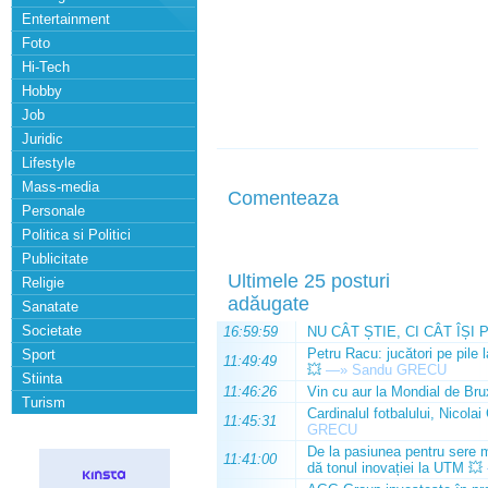
Entertainment
Foto
Hi-Tech
Hobby
Job
Juridic
Lifestyle
Mass-media
Comenteaza
Personale
Politica si Politici
Publicitate
Ultimele 25 posturi
Religie
adăugate
Sanatate
Societate
16:59:59
NU CÂT ȘTIE, CI CÂT ÎȘI 
Petru Racu: jucători pe pile 
Sport
11:49:49
💥
—»
Sandu GRECU
Stiinta
11:46:26
Vin cu aur la Mondial de Bru
Turism
Cardinalul fotbalului, Nicolai
11:45:31
GRECU
De la pasiunea pentru sere m
11:41:00
dă tonul inovației la UTM 💥