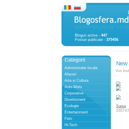
Bloguri active -
447
Posturi publicate -
375456
Categorii
New Y
Administratie locala
Am fost
Afaceri
Arta si Cultura
Auto Moto
Corporative
Divertisment
Ecologie
Sursa
2007-07
Entertainment
Foto
Hi-Tech