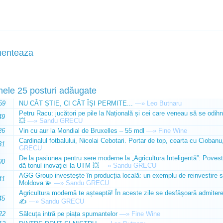
enteaza
mele 25 posturi adăugate
59
NU CÂT ȘTIE, CI CÂT ÎȘI PERMITE...
—»
Leo Butnaru
Petru Racu: jucători pe pile la Națională și cei care veneau să se odihn
49
💥
—»
Sandu GRECU
26
Vin cu aur la Mondial de Bruxelles – 55 mdl
—»
Fine Wine
Cardinalul fotbalului, Nicolai Cebotari. Portar de top, cearta cu Ciobanu,
31
GRECU
De la pasiunea pentru sere moderne la „Agricultura Inteligentă”: Poves
00
dă tonul inovației la UTM 💥
—»
Sandu GRECU
AGG Group investește în producția locală: un exemplu de reinvestire s
41
Moldova 💫
—»
Sandu GRECU
Agricultura modernă te așteaptă! În aceste zile se desfășoară admiterea 
45
✍️
—»
Sandu GRECU
22
Sălcuța intră pe piața spumantelor
—»
Fine Wine