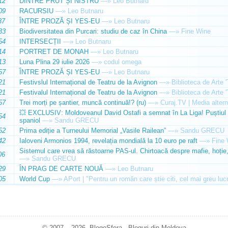
12
DINTRE PRUT ȘI NISTRU
—»
Leo Butnaru
09
RACURSIU
—»
Leo Butnaru
37
ÎNTRE PROZĂ ȘI YES-EU
—»
Leo Butnaru
33
Biodiversitatea din Purcari: studiu de caz în China
—»
Fine Wine
54
INTERSECȚII
—»
Leo Butnaru
14
PORTRET DE MONAH
—»
Leo Butnaru
13
Luna Plina 29 iulie 2026
—»
codul omega
57
ÎNTRE PROZĂ ȘI YES-EU
—»
Leo Butnaru
21
Festivslul Internațional de Teatru de la Avignon
—»
Biblioteca de Arte 
21
Festivalul Internațional de Teatru de la Avignon
—»
Biblioteca de Arte 
57
Trei morți pe șantier, muncă continuă!? (ru)
—»
Curaj.TV | Media altern
💥 EXCLUSIV: Moldoveanul David Ostafi a semnat în La Liga! Puștiul d
54
spaniol
—»
Sandu GRECU
52
Prima ediție a Turneului Memorial „Vasile Railean”
—»
Sandu GRECU
42
Ialoveni Armonios 1994, revelația mondială la 10 euro pe raft
—»
Fine 
Sistemul care vrea să răstoarne PAS-ul. Chirtoacă despre mafie, hoție, 
06
—»
Sandu GRECU
29
ÎN PRAG DE CARTE NOUĂ
—»
Leo Butnaru
05
World Cup
—»
APort | "Pentru un român care știe citi, cel mai greu luc
© 2007 – 2026. BlogoSfera - Bloguri din Moldova