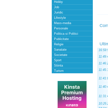
Hobby
Job
Juridic
Lifestyle
Mass-media
Com
Personale
Politica si Politici
Publicitate
Ulti
Religie
Sanatate
16:59:
Societate
11:49:
Sport
11:46:
Stiinta
11:45:
Turism
11:41:
11:40:
11:31:
10:25: