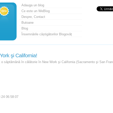
Adauga un blog
Ce este un WeBlog
Despre, Contact
Butoane
Blog
Însemnările câștigătorilor Blogovăț
ork şi California!
 o săptămână în călătorie în New Work şi California (Sacramento şi San Franc
-24 06:58:07