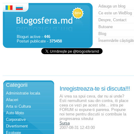
Adauga un blog
Ce este un WeBlog
Despre, Contact
Butoane
Blog
Bloguri active -
446
Însemnările câștigăt
Posturi publicate -
375458
Categorii
Inregistreaza-te si discuta!!!
Administratie locala
Ai vrea sa spui ceva, dar nu ai unde?
Afaceri
Esti nemultumit sau din contra, iti place
ceea ce vezi pe acest site… intra pe
Arta si Cultura
FORUM si expune-ti parerea. Propune
Auto Moto
noi teme pentru discutii si contribuie la
progresarea siteului
Corporative
Sursa
Divertisment
2007-08-31 12:43:00
Ecologie