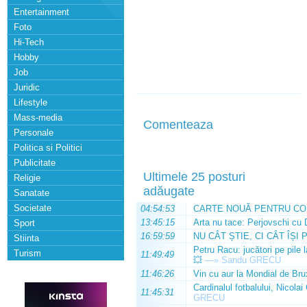
Entertainment
Foto
Hi-Tech
Hobby
Job
Juridic
Lifestyle
Mass-media
Comenteaza
Personale
Politica si Politici
Publicitate
Ultimele 25 posturi
Religie
adăugate
Sanatate
Societate
04:54:53
CARTE NOUĂ PENTRU CO
13:45:15
Arta nu tace: Perjovschi cu 
Sport
16:59:59
NU CÂT ȘTIE, CI CÂT ÎȘI 
Stiinta
Petru Racu: jucători pe pile 
Turism
11:49:49
💥
—»
Sandu GRECU
11:46:26
Vin cu aur la Mondial de Bru
Cardinalul fotbalului, Nicolai
11:45:31
GRECU