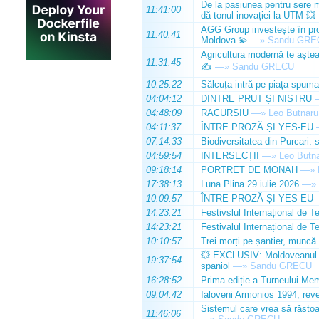
De la pasiunea pentru sere m
11:41:00
dă tonul inovației la UTM 💥
AGG Group investește în prod
11:40:41
Moldova 💫
—»
Sandu GRE
Agricultura modernă te așteap
11:31:45
✍️
—»
Sandu GRECU
10:25:22
Sălcuța intră pe piața spuma
04:04:12
DINTRE PRUT ȘI NISTRU
04:48:09
RACURSIU
—»
Leo Butnaru
04:11:37
ÎNTRE PROZĂ ȘI YES-EU
07:14:33
Biodiversitatea din Purcari: 
04:59:54
INTERSECȚII
—»
Leo Butn
09:18:14
PORTRET DE MONAH
—»
17:38:13
Luna Plina 29 iulie 2026
—»
10:09:57
ÎNTRE PROZĂ ȘI YES-EU
14:23:21
Festivslul Internațional de T
14:23:21
Festivalul Internațional de T
10:10:57
Trei morți pe șantier, muncă 
💥 EXCLUSIV: Moldoveanul Da
19:37:54
spaniol
—»
Sandu GRECU
16:28:52
Prima ediție a Turneului Mem
09:04:42
Ialoveni Armonios 1994, reve
Sistemul care vrea să răstoa
11:46:06