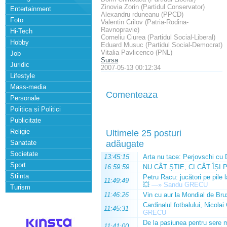
Zinovia Zorin (Partidul Conservator)
Entertainment
Alexandru rduneanu (PPCD)
Foto
Valentin Crilov (Patria-Rodina-
Ravnopravie)
Hi-Tech
Corneliu Ciurea (Partidul Social-Liberal)
Hobby
Eduard Musuc (Partidul Social-Democrat)
Vitalia Pavlicenco (PNL)
Job
Sursa
Juridic
2007-05-13 00:12:34
Lifestyle
Mass-media
Comenteaza
Personale
Politica si Politici
Publicitate
Religie
Ultimele 25 posturi
Sanatate
adăugate
Societate
13:45:15
Arta nu tace: Perjovschi cu 
Sport
16:59:59
NU CÂT ȘTIE, CI CÂT ÎȘI 
Stiinta
Petru Racu: jucători pe pile 
11:49:49
💥
—»
Sandu GRECU
Turism
11:46:26
Vin cu aur la Mondial de Bru
Cardinalul fotbalului, Nicolai
11:45:31
GRECU
De la pasiunea pentru sere m
11:41:00