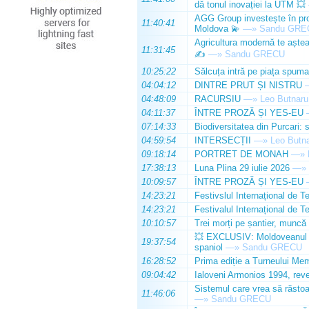
dă tonul inovației la UTM 💥
AGG Group investește în prod
11:40:41
Moldova 💫
—»
Sandu GRE
Agricultura modernă te așteap
11:31:45
✍️
—»
Sandu GRECU
10:25:22
Sălcuța intră pe piața spuma
04:04:12
DINTRE PRUT ȘI NISTRU
04:48:09
RACURSIU
—»
Leo Butnaru
04:11:37
ÎNTRE PROZĂ ȘI YES-EU
07:14:33
Biodiversitatea din Purcari: 
04:59:54
INTERSECȚII
—»
Leo Butn
09:18:14
PORTRET DE MONAH
—»
17:38:13
Luna Plina 29 iulie 2026
—»
10:09:57
ÎNTRE PROZĂ ȘI YES-EU
14:23:21
Festivslul Internațional de T
14:23:21
Festivalul Internațional de T
10:10:57
Trei morți pe șantier, muncă 
💥 EXCLUSIV: Moldoveanul Da
19:37:54
spaniol
—»
Sandu GRECU
16:28:52
Prima ediție a Turneului Mem
09:04:42
Ialoveni Armonios 1994, reve
Sistemul care vrea să răstoa
11:46:06
—»
Sandu GRECU