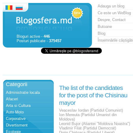
Adauga un blog
Ce este un WeBlog
Despre, Contact
Butoane
Blog
Bloguri active -
446
Însemnările câștigăt
Posturi publicate -
375457
Categorii
The list of the candidates
Administratie locala
for the post of the Chisinau
Afaceri
mayor
Arta si Cultura
Veaceslav Iordan (Partidul Comunist)
Auto Moto
Ion Mereuta (Partidul Umanist din
Corporative
Moldova)
Leonid Bujor (Aliantei "Moldova Noastra")
Divertisment
Vladimir Filat (Partidul Democrat)
Ecologie
Dorin Chirtoaca (Partidul Liberal)