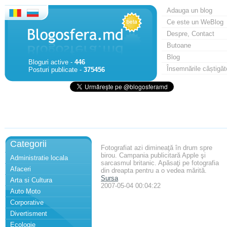
Adauga un blog
Ce este un WeBlog
Despre, Contact
Butoane
Blog
Bloguri active -
446
Însemnările câștigăt
Posturi publicate -
375456
Categorii
Fotografiat azi dimineaţă în drum spre
birou. Campania publicitară Apple şi
Administratie locala
sarcasmul britanic. Apăsaţi pe fotografia
Afaceri
din dreapta pentru a o vedea mărită.
Sursa
Arta si Cultura
2007-05-04 00:04:22
Auto Moto
Corporative
Divertisment
Ecologie