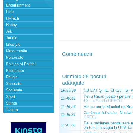
Entertainment
Foto
Hi-Tech
Hobby
Job
Juridic
Lifestyle
Mass-media
Comenteaza
Personale
Politica si Politici
Publicitate
Ultimele 25 posturi
Religie
adăugate
Sanatate
Societate
16:59:59
NU CÂT ȘTIE, CI CÂT ÎȘI 
Petru Racu: jucători pe pile 
Sport
11:49:49
💥
—»
Sandu GRECU
Stiinta
11:46:26
Vin cu aur la Mondial de Bru
Turism
Cardinalul fotbalului, Nicolai
11:45:31
GRECU
De la pasiunea pentru sere m
11:41:00
dă tonul inovației la UTM 💥