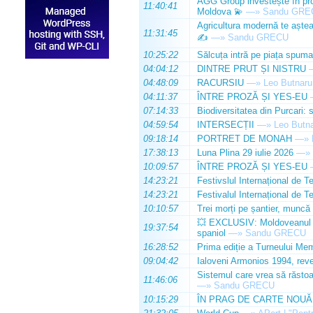
AGG Group investește în prod
11:40:41
Moldova 💫
—»
Sandu GRE
Agricultura modernă te așteap
11:31:45
✍️
—»
Sandu GRECU
10:25:22
Sălcuța intră pe piața spuma
04:04:12
DINTRE PRUT ȘI NISTRU
04:48:09
RACURSIU
—»
Leo Butnaru
04:11:37
ÎNTRE PROZĂ ȘI YES-EU
07:14:33
Biodiversitatea din Purcari: 
04:59:54
INTERSECȚII
—»
Leo Butn
09:18:14
PORTRET DE MONAH
—»
17:38:13
Luna Plina 29 iulie 2026
—»
10:09:57
ÎNTRE PROZĂ ȘI YES-EU
14:23:21
Festivslul Internațional de T
14:23:21
Festivalul Internațional de T
10:10:57
Trei morți pe șantier, muncă 
💥 EXCLUSIV: Moldoveanul Da
19:37:54
spaniol
—»
Sandu GRECU
16:28:52
Prima ediție a Turneului Mem
09:04:42
Ialoveni Armonios 1994, reve
Sistemul care vrea să răstoa
11:46:06
—»
Sandu GRECU
10:15:29
ÎN PRAG DE CARTE NOUĂ