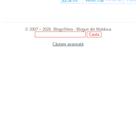
21:32:05
World Cup
—»
APort | "Pentr
© 2007 – 2026. BlogoSfera - Bloguri din Moldova
Căutare avansată