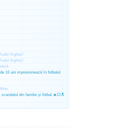
'Tudor Arghezi'
'Tudor Arghezi'
ativă
e 16 ani impresionează în fotbalul
Wine
scandalul din familie și fotbal 🔥💥🔝