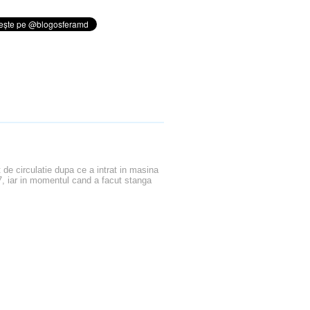
 de circulatie dupa ce a intrat in masina
Q7, iar in momentul cand a facut stanga