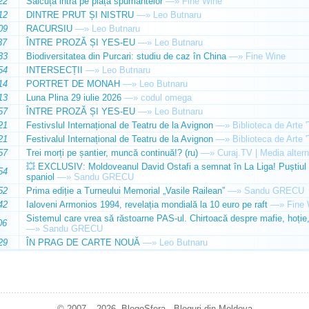
22
Sălcuța intră pe piața spumantelor
—»
Fine Wine
12
DINTRE PRUT ȘI NISTRU
—»
Leo Butnaru
09
RACURSIU
—»
Leo Butnaru
37
ÎNTRE PROZĂ ȘI YES-EU
—»
Leo Butnaru
33
Biodiversitatea din Purcari: studiu de caz în China
—»
Fine Wine
54
INTERSECȚII
—»
Leo Butnaru
14
PORTRET DE MONAH
—»
Leo Butnaru
13
Luna Plina 29 iulie 2026
—»
codul omega
57
ÎNTRE PROZĂ ȘI YES-EU
—»
Leo Butnaru
21
Festivslul Internațional de Teatru de la Avignon
—»
Biblioteca de Arte 
21
Festivalul Internațional de Teatru de la Avignon
—»
Biblioteca de Arte 
57
Trei morți pe șantier, muncă continuă!? (ru)
—»
Curaj.TV | Media altern
💥 EXCLUSIV: Moldoveanul David Ostafi a semnat în La Liga! Puștiul d
54
spaniol
—»
Sandu GRECU
52
Prima ediție a Turneului Memorial „Vasile Railean”
—»
Sandu GRECU
42
Ialoveni Armonios 1994, revelația mondială la 10 euro pe raft
—»
Fine 
Sistemul care vrea să răstoarne PAS-ul. Chirtoacă despre mafie, hoție, 
06
—»
Sandu GRECU
29
ÎN PRAG DE CARTE NOUĂ
—»
Leo Butnaru
© 2007 – 2026. BlogoSfera - Bloguri din Moldova