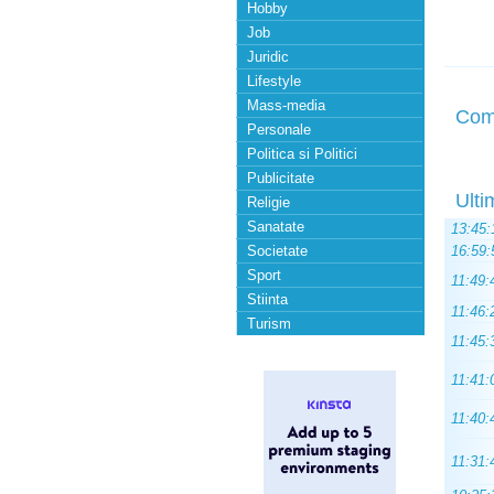
Hobby
Job
Juridic
Lifestyle
Mass-media
Com
Personale
Politica si Politici
Publicitate
Ulti
Religie
Sanatate
13:45:
Societate
16:59:
Sport
11:49:
Stiinta
11:46:
Turism
11:45:
11:41:
11:40:
11:31: