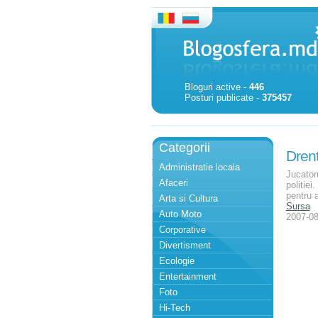
Bloguri active -
446
Posturi publicate -
375457
Categorii
Drent
Administratie locala
Jucatoru
Afaceri
politiei
pentru a
Arta si Cultura
Sursa
Auto Moto
2007-08
Corporative
Divertisment
Ecologie
Entertainment
Foto
Hi-Tech