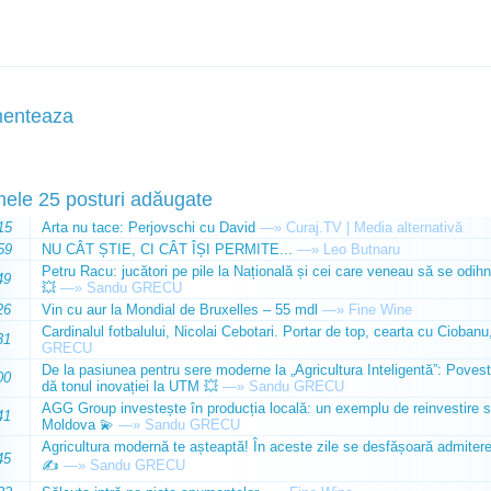
enteaza
mele 25 posturi adăugate
15
Arta nu tace: Perjovschi cu David
—»
Curaj.TV | Media alternativă
59
NU CÂT ȘTIE, CI CÂT ÎȘI PERMITE...
—»
Leo Butnaru
Petru Racu: jucători pe pile la Națională și cei care veneau să se odihn
49
💥
—»
Sandu GRECU
26
Vin cu aur la Mondial de Bruxelles – 55 mdl
—»
Fine Wine
Cardinalul fotbalului, Nicolai Cebotari. Portar de top, cearta cu Ciobanu,
31
GRECU
De la pasiunea pentru sere moderne la „Agricultura Inteligentă”: Poves
00
dă tonul inovației la UTM 💥
—»
Sandu GRECU
AGG Group investește în producția locală: un exemplu de reinvestire s
41
Moldova 💫
—»
Sandu GRECU
Agricultura modernă te așteaptă! În aceste zile se desfășoară admiterea 
45
✍️
—»
Sandu GRECU