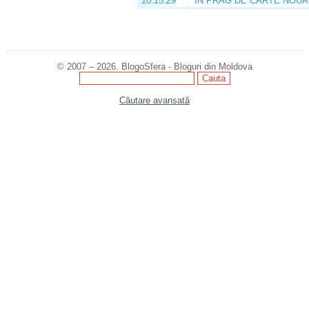
10:15:29
ÎN PRAG DE CARTE NOUĂ
© 2007 – 2026. BlogoSfera - Bloguri din Moldova
Căutare avansată