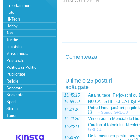
2007-07-31 15:15:04
Entertainment
Foto
Hi-Tech
Hobby
Job
Juridic
Lifestyle
Mass-media
Comenteaza
Personale
Politica si Politici
Publicitate
Ultimele 25 posturi
Religie
adăugate
Sanatate
Societate
13:45:15
Arta nu tace: Perjovschi cu 
16:59:59
NU CÂT ȘTIE, CI CÂT ÎȘI 
Sport
Petru Racu: jucători pe pile 
Stiinta
11:49:49
💥
—»
Sandu GRECU
Turism
11:46:26
Vin cu aur la Mondial de Bru
Cardinalul fotbalului, Nicolai
11:45:31
GRECU
De la pasiunea pentru sere m
11:41:00