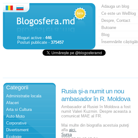
Adauga un blog
Ce este un WeBlog
Despre, Contact
Butoane
Blog
Bloguri active -
446
Însemnările câștigăt
Posturi publicate -
375457
Categorii
Rusia şi-a numit un nou
Administratie locala
ambasador în R. Moldova
Afaceri
Ambasador al Rusiei în Moldova a fost
Arta si Cultura
numit Valeri Kuzmin. Despre aceasta a
comunicat MAE al FR.
Auto Moto
Corporative
Mai multe din biografia acestuia puteţi
Divertisment
afla
aici.
Sursa
Ecologie