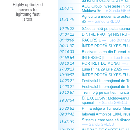
dă tonul inovației la UTM 💥
AGG Group investește în prod
11:40:41
Moldova 💫
—»
Sandu GRE
Agricultura modernă te așteap
11:31:45
✍️
—»
Sandu GRECU
10:25:22
Sălcuța intră pe piața spuma
04:04:12
DINTRE PRUT ȘI NISTRU
04:48:09
RACURSIU
—»
Leo Butnaru
04:11:37
ÎNTRE PROZĂ ȘI YES-EU
07:14:33
Biodiversitatea din Purcari: 
04:59:54
INTERSECȚII
—»
Leo Butn
09:18:14
PORTRET DE MONAH
—»
17:38:13
Luna Plina 29 iulie 2026
—»
10:09:57
ÎNTRE PROZĂ ȘI YES-EU
14:23:21
Festivslul Internațional de T
14:23:21
Festivalul Internațional de T
10:10:57
Trei morți pe șantier, muncă 
💥 EXCLUSIV: Moldoveanul Da
19:37:54
spaniol
—»
Sandu GRECU
16:28:52
Prima ediție a Turneului Mem
09:04:42
Ialoveni Armonios 1994, reve
Sistemul care vrea să răstoa
11:46:06
—»
Sandu GRECU