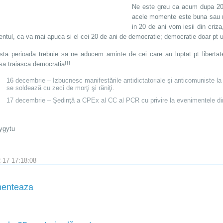
Ne este greu ca acum dupa 20
acele momente este buna sau n
in 20 de ani vom iesii din criz
ntul, ca va mai apuca si el cei 20 de ani de democratie; democratie doar pt uni
sta perioada trebuie sa ne aducem aminte de cei care au luptat pt libertat
sa traiasca democratia!!!
16 decembrie – Izbucnesc manifestările antidictatoriale şi anticomuniste la 
se soldează cu zeci de morţi şi răniţi.
17 decembrie – Şedinţă a CPEx al CC al PCR cu privire la evenimentele di
ygytu
-17 17:18:08
enteaza