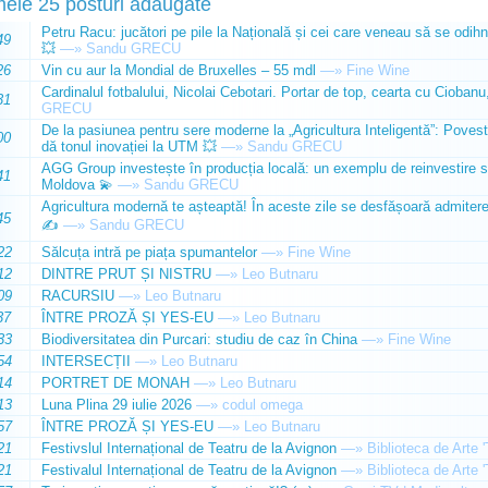
mele 25 posturi adăugate
Petru Racu: jucători pe pile la Națională și cei care veneau să se odihn
49
💥
—»
Sandu GRECU
26
Vin cu aur la Mondial de Bruxelles – 55 mdl
—»
Fine Wine
Cardinalul fotbalului, Nicolai Cebotari. Portar de top, cearta cu Ciobanu,
31
GRECU
De la pasiunea pentru sere moderne la „Agricultura Inteligentă”: Poves
00
dă tonul inovației la UTM 💥
—»
Sandu GRECU
AGG Group investește în producția locală: un exemplu de reinvestire s
41
Moldova 💫
—»
Sandu GRECU
Agricultura modernă te așteaptă! În aceste zile se desfășoară admiterea 
45
✍️
—»
Sandu GRECU
22
Sălcuța intră pe piața spumantelor
—»
Fine Wine
12
DINTRE PRUT ȘI NISTRU
—»
Leo Butnaru
09
RACURSIU
—»
Leo Butnaru
37
ÎNTRE PROZĂ ȘI YES-EU
—»
Leo Butnaru
33
Biodiversitatea din Purcari: studiu de caz în China
—»
Fine Wine
54
INTERSECȚII
—»
Leo Butnaru
14
PORTRET DE MONAH
—»
Leo Butnaru
13
Luna Plina 29 iulie 2026
—»
codul omega
57
ÎNTRE PROZĂ ȘI YES-EU
—»
Leo Butnaru
21
Festivslul Internațional de Teatru de la Avignon
—»
Biblioteca de Arte 
21
Festivalul Internațional de Teatru de la Avignon
—»
Biblioteca de Arte 