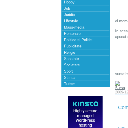
Hobby
Job
Juridic
Lifestyle
el mome
Mass-media
In acea
Personale
apucat 
Politica si Politici
Publicitate
Religie
Sanatate
Societate
Sport
sursa:b
Stiinta
Turism
Sursa
2009-12
Com