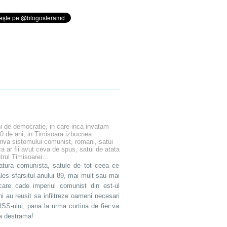
ni de democratie, in care inca invatam
0 de ani, in Timisoara izbucnea
riva sistemului comunist, romani, satui
a ar fii avut ceva de spus, satui de atata
entrul Timisoarei…
atura comunista, satule de tot ceea ce
s sfarsitul anului 89, mai mult sau mai
care cade imperiul comunist din est-ul
 au reusit sa infiltreze oameni necesari
S-ului, pana la urma cortina de fier va
va destrama!