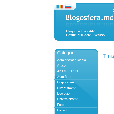
Bloguri active -
447
Posturi publicate -
375455
Categorii
Timiş
Administratie locala
Afaceri
Arta si Cultura
Auto Moto
Corporative
Divertisment
Ecologie
Entertainment
Foto
Hi-Tech