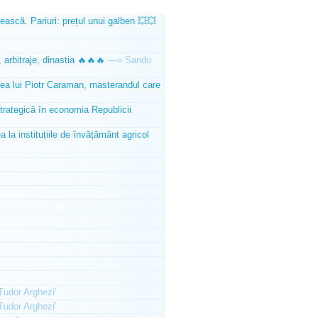
ească. Pariuri: prețul unui galben 💥💥
 arbitraje, dinastia 🔥🔥🔥
—»
Sandu
tea lui Piotr Caraman, masterandul care
trategică în economia Republicii
la instituțiile de învățământ agricol
'Tudor Arghezi'
'Tudor Arghezi'