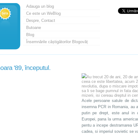
Adauga un blog
Ce este un WeBlog
Despre, Contact
Butoane
Blog
Însemnările câștigătorilor Blogovăț
oara '89, începutul.
Au trecut 20 de ani, 20 de a
ceea ce este libertatea, acum 2
revolutia, dupa o miscare impot
sa li se bage pumnul in fata dac
mizerii, isi cereau dreptul in c
Acele persoane satule de dict
insemna PCR in Romania, au ale
putin pe drept, este anul in 
Europei, pana la urma americani
pentu a incepe destramarea URS
cadea, si imperiul sovietic se 