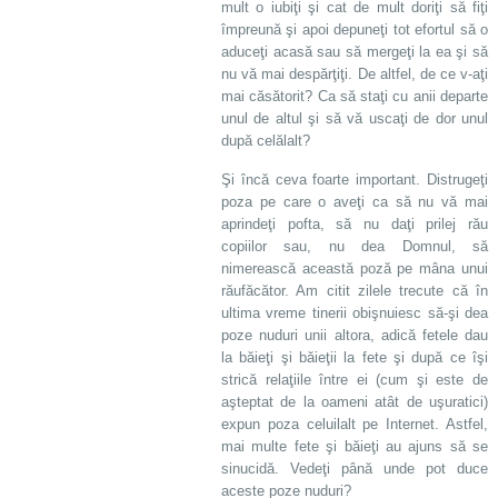
mult o iubiţi şi cat de mult doriţi să fiţi
împreună şi apoi depuneţi tot efortul să o
aduceţi acasă sau să mergeţi la ea şi să
nu vă mai despărţiţi. De altfel, de ce v-aţi
mai căsătorit? Ca să staţi cu anii departe
unul de altul şi să vă uscaţi de dor unul
după celălalt?
Şi încă ceva foarte important. Distrugeţi
poza pe care o aveţi ca să nu vă mai
aprindeţi pofta, să nu daţi prilej rău
copiilor sau, nu dea Domnul, să
nimerească această poză pe mâna unui
răufăcător. Am citit zilele trecute că în
ultima vreme tinerii obişnuiesc să-şi dea
poze nuduri unii altora, adică fetele dau
la băieţi şi băieţii la fete şi după ce îşi
strică relaţiile între ei (cum şi este de
aşteptat de la oameni atât de uşuratici)
expun poza celuilalt pe Internet. Astfel,
mai multe fete şi băieţi au ajuns să se
sinucidă. Vedeţi până unde pot duce
aceste poze nuduri?