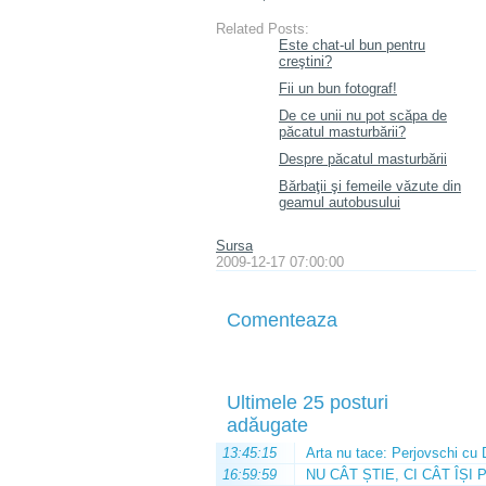
Related Posts:
Este chat-ul bun pentru
creştini?
Fii un bun fotograf!
De ce unii nu pot scăpa de
păcatul masturbării?
Despre păcatul masturbării
Bărbaţii şi femeile văzute din
geamul autobusului
Sursa
2009-12-17 07:00:00
Comenteaza
Ultimele 25 posturi
adăugate
13:45:15
Arta nu tace: Perjovschi cu 
16:59:59
NU CÂT ȘTIE, CI CÂT ÎȘI 