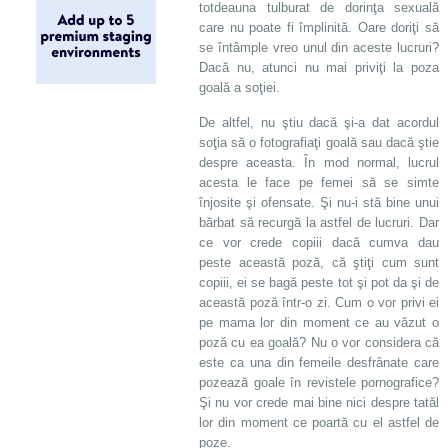
totdeauna tulburat de dorinţa sexuală
care nu poate fi împlinită. Oare doriţi să
se întâmple vreo unul din aceste lucruri?
Dacă nu, atunci nu mai priviţi la poza
goală a soţiei.
De altfel, nu ştiu dacă şi-a dat acordul
soţia să o fotografiaţi goală sau dacă ştie
despre aceasta. În mod normal, lucrul
acesta le face pe femei să se simte
înjosite şi ofensate. Şi nu-i stă bine unui
bărbat să recurgă la astfel de lucruri. Dar
ce vor crede copiii dacă cumva dau
peste această poză, că ştiţi cum sunt
copiii, ei se bagă peste tot şi pot da şi de
această poză într-o zi. Cum o vor privi ei
pe mama lor din moment ce au văzut o
poză cu ea goală? Nu o vor considera că
este ca una din femeile desfrânate care
pozează goale în revistele pornografice?
Şi nu vor crede mai bine nici despre tatăl
lor din moment ce poartă cu el astfel de
poze.