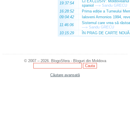
💥 EXCLUSIV: Moldoveanul Da
19:37:54
spaniol
—»
Sandu GRECU
16:28:52
Prima ediție a Turneului Mem
09:04:42
Ialoveni Armonios 1994, reve
Sistemul care vrea să răstoa
11:46:06
—»
Sandu GRECU
10:15:29
ÎN PRAG DE CARTE NOUĂ
© 2007 – 2026. BlogoSfera - Bloguri din Moldova
Căutare avansată