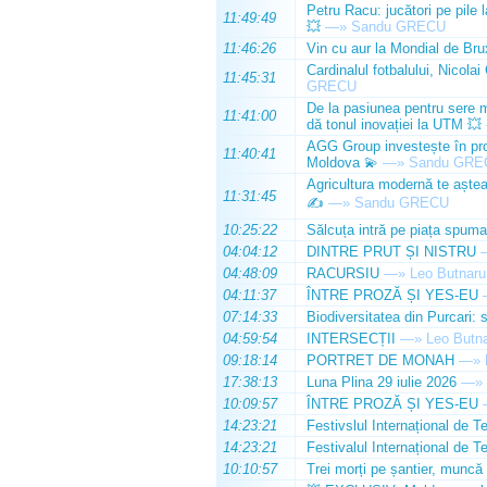
Petru Racu: jucători pe pile 
11:49:49
💥
—»
Sandu GRECU
11:46:26
Vin cu aur la Mondial de Bru
Cardinalul fotbalului, Nicolai
11:45:31
GRECU
De la pasiunea pentru sere m
11:41:00
dă tonul inovației la UTM 💥
AGG Group investește în prod
11:40:41
Moldova 💫
—»
Sandu GRE
Agricultura modernă te așteap
11:31:45
✍️
—»
Sandu GRECU
10:25:22
Sălcuța intră pe piața spuma
04:04:12
DINTRE PRUT ȘI NISTRU
04:48:09
RACURSIU
—»
Leo Butnaru
04:11:37
ÎNTRE PROZĂ ȘI YES-EU
07:14:33
Biodiversitatea din Purcari: 
04:59:54
INTERSECȚII
—»
Leo Butn
09:18:14
PORTRET DE MONAH
—»
17:38:13
Luna Plina 29 iulie 2026
—»
10:09:57
ÎNTRE PROZĂ ȘI YES-EU
14:23:21
Festivslul Internațional de T
14:23:21
Festivalul Internațional de T
10:10:57
Trei morți pe șantier, muncă 