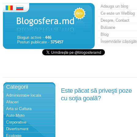
Adauga un blog
Ce este un WeBlog
Despre, Contact
Butoane
Blog
Bloguri active -
446
Însemnările câștigăt
Posturi publicate -
375457
Categorii
Este păcat să priveşti poze
Administratie locala
cu soţia goală?
Afaceri
Arta si Cultura
Auto Moto
Corporative
Divertisment
Ecologie