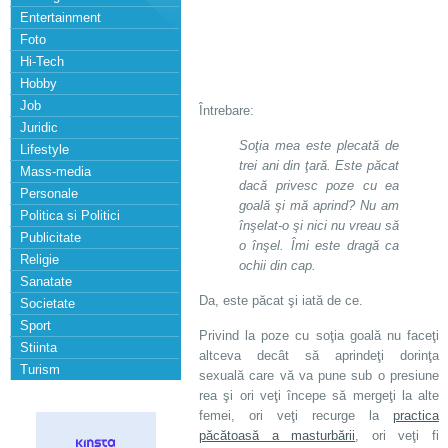
Entertainment
Foto
Hi-Tech
Hobby
Job
Întrebare:
Juridic
Soţia mea este plecată de
Lifestyle
trei ani din ţară. Este păcat
Mass-media
dacă privesc poze cu ea
Personale
goală şi mă aprind? Nu am
Politica si Politici
înşelat-o şi nici nu vreau să
Publicitate
o înşel. Îmi este dragă ca
Religie
ochii din cap.
Sanatate
Da, este păcat şi iată de ce.
Societate
Sport
Privind la poze cu soţia goală nu faceţi
Stiinta
altceva decât să aprindeţi dorinţa
Turism
sexuală care vă va pune sub o presiune
rea şi ori veţi începe să mergeţi la alte
femei, ori veţi recurge la
practica
păcătoasă a masturbării
, ori veţi fi