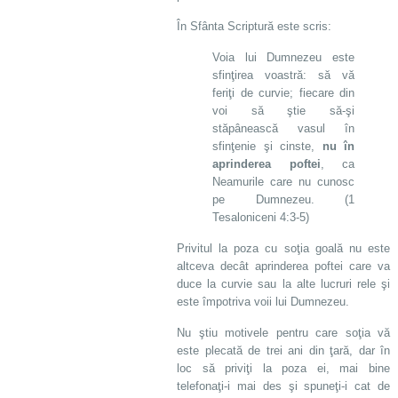
În Sfânta Scriptură este scris:
Voia lui Dumnezeu este
sfinţirea voastră: să vă
feriţi de curvie; fiecare din
voi să ştie să-şi
stăpânească vasul în
sfinţenie şi cinste,
nu în
aprinderea poftei
, ca
Neamurile care nu cunosc
pe Dumnezeu. (1
Tesaloniceni 4:3-5)
Privitul la poza cu soţia goală nu este
altceva decât aprinderea poftei care va
duce la curvie sau la alte lucruri rele şi
este împotriva voii lui Dumnezeu.
Nu ştiu motivele pentru care soţia vă
este plecată de trei ani din ţară, dar în
loc să priviţi la poza ei, mai bine
telefonaţi-i mai des şi spuneţi-i cat de