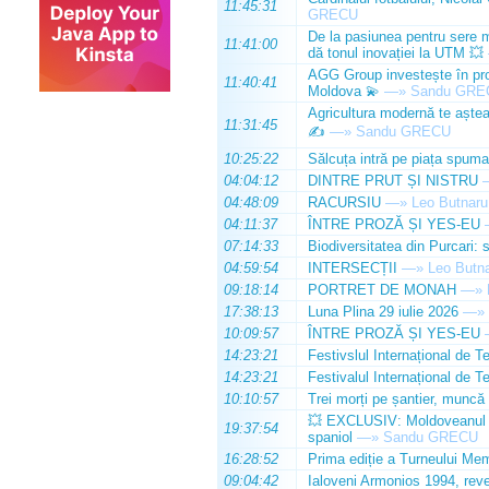
11:45:31
GRECU
De la pasiunea pentru sere m
11:41:00
dă tonul inovației la UTM 💥
AGG Group investește în prod
11:40:41
Moldova 💫
—»
Sandu GRE
Agricultura modernă te așteap
11:31:45
✍️
—»
Sandu GRECU
10:25:22
Sălcuța intră pe piața spuma
04:04:12
DINTRE PRUT ȘI NISTRU
04:48:09
RACURSIU
—»
Leo Butnaru
04:11:37
ÎNTRE PROZĂ ȘI YES-EU
07:14:33
Biodiversitatea din Purcari: 
04:59:54
INTERSECȚII
—»
Leo Butn
09:18:14
PORTRET DE MONAH
—»
17:38:13
Luna Plina 29 iulie 2026
—»
10:09:57
ÎNTRE PROZĂ ȘI YES-EU
14:23:21
Festivslul Internațional de T
14:23:21
Festivalul Internațional de T
10:10:57
Trei morți pe șantier, muncă 
💥 EXCLUSIV: Moldoveanul Da
19:37:54
spaniol
—»
Sandu GRECU
16:28:52
Prima ediție a Turneului Mem
09:04:42
Ialoveni Armonios 1994, reve