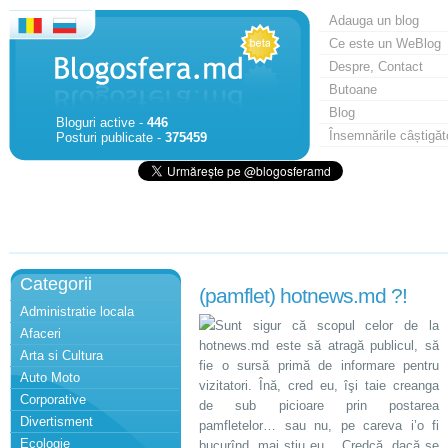
Adauga un blog
Ce este un WeBlog
Despre, Contact
Butoane
Blog
Bloguri active -
446
Însemnările câștigăt
Posturi publicate -
375459
Categorii
(pamflet) hotnews.md ?!
Administratie locala
Sunt sigur că scopul celor de la
Afaceri
hotnews.md este să atragă publicul, să
Arta si Cultura
fie o sursă primă de informare pentru
Auto Moto
vizitatori. Înă, cred eu, îşi taie creanga
Corporative
de sub picioare prin postarea
Divertisment
pamfletelor… sau nu, pe careva i’o fi
Ecologie
bucurînd, mai ştiu eu… Credcă, dacă se