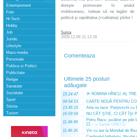
Entertainment
doreşte promovare în arialul
moldovenesc, trebuie să ne legăm de
Foto
politică şi rapiditatea (+calitatea) ştirilor !
Hi-Tech
Hobby
Job
Sursa
2009-12-08 21:13:28
Juridic
Lifestyle
Mass-media
Comenteaza
Personale
Politica si Politici
Publicitate
Ultimele 25 posturi
Religie
adăugate
Sanatate
Societate
🎾 ROMINA HÎNCU, AL TRE
15:24:47
Sport
04:54:53
CARTE NOUĂ PENTRU CO
Stiinta
13:45:15
Arta nu tace: Perjovschi cu 
Turism
16:59:59
NU CÂT ȘTIE, CI CÂT ÎȘI 
Petru Racu: jucători pe pile 
11:49:49
💥
—»
Sandu GRECU
11:46:26
Vin cu aur la Mondial de Bru
Cardinalul fotbalului, Nicolai