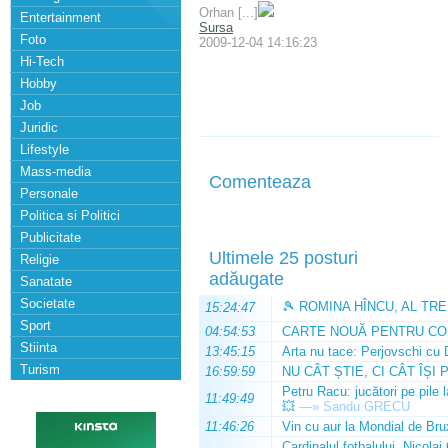
Orhan [...]
Entertainment
Sursa
Foto
2009-12-04 14:16:23
Hi-Tech
Hobby
Job
Juridic
Lifestyle
Mass-media
Comenteaza
Personale
Politica si Politici
Publicitate
Ultimele 25 posturi
Religie
adăugate
Sanatate
Societate
🎾 ROMINA HÎNCU, AL TRE
15:24:47
Sport
04:54:53
CARTE NOUĂ PENTRU CO
Stiinta
13:45:15
Arta nu tace: Perjovschi cu 
Turism
16:59:59
NU CÂT ȘTIE, CI CÂT ÎȘI 
Petru Racu: jucători pe pile 
11:49:49
💥
—»
Sandu GRECU
11:46:26
Vin cu aur la Mondial de Bru
Cardinalul fotbalului, Nicolai