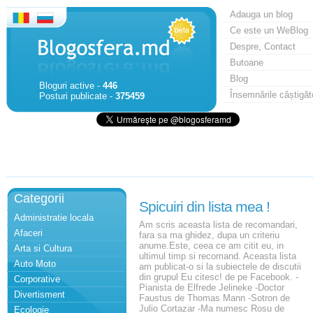
Adauga un blog
Ce este un WeBlog
Despre, Contact
Butoane
Blog
Bloguri active -
446
Însemnările câștigăt
Posturi publicate -
375459
Categorii
Spicuiri din lista mea !
Administratie locala
Am scris aceasta lista de recomandari,
Afaceri
fara sa ma ghidez, dupa un criteriu
anume.Este, ceea ce am citit eu, in
Arta si Cultura
ultimul timp si recomand. Aceasta lista
Auto Moto
am publicat-o si la subiectele de discutii
din grupul Eu citesc! de pe Facebook. -
Corporative
Pianista de Elfrede Jelineke -Doctor
Divertisment
Faustus de Thomas Mann -Sotron de
Julio Cortazar -Ma numesc Rosu de
Ecologie