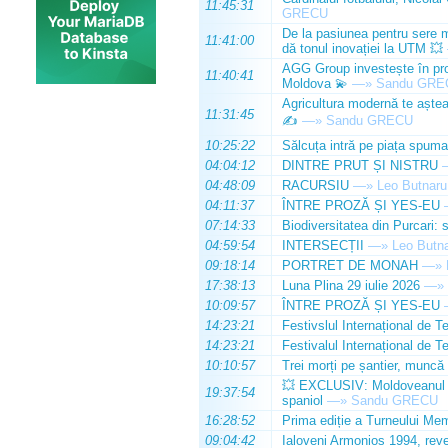
11:45:31
GRECU
De la pasiunea pentru sere m
11:41:00
dă tonul inovației la UTM 💥
AGG Group investește în prod
11:40:41
Moldova 💫
—»
Sandu GRE
Agricultura modernă te așteap
11:31:45
✍️
—»
Sandu GRECU
10:25:22
Sălcuța intră pe piața spuma
04:04:12
DINTRE PRUT ȘI NISTRU
04:48:09
RACURSIU
—»
Leo Butnaru
04:11:37
ÎNTRE PROZĂ ȘI YES-EU
07:14:33
Biodiversitatea din Purcari: 
04:59:54
INTERSECȚII
—»
Leo Butn
09:18:14
PORTRET DE MONAH
—»
17:38:13
Luna Plina 29 iulie 2026
—»
10:09:57
ÎNTRE PROZĂ ȘI YES-EU
14:23:21
Festivslul Internațional de T
14:23:21
Festivalul Internațional de T
10:10:57
Trei morți pe șantier, muncă 
💥 EXCLUSIV: Moldoveanul Da
19:37:54
spaniol
—»
Sandu GRECU
16:28:52
Prima ediție a Turneului Mem
09:04:42
Ialoveni Armonios 1994, reve