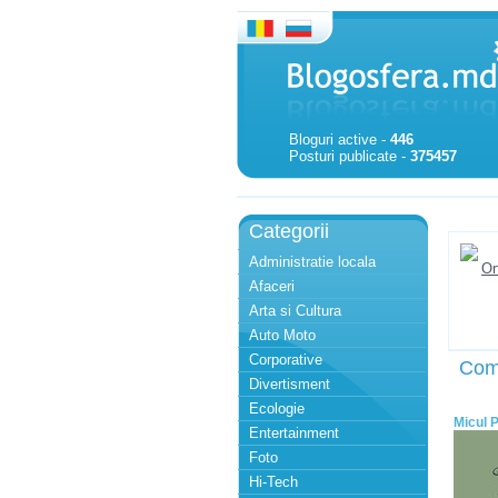
Bloguri active -
446
Posturi publicate -
375457
Categorii
Administratie locala
Afaceri
Arta si Cultura
Auto Moto
Corporative
Com
Divertisment
Ecologie
Micul P
Entertainment
Foto
Hi-Tech