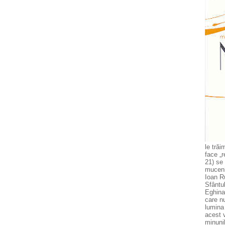
le trăi
face „r
21) se
muceni
Ioan Ru
Sfântul
Eghina 
care nu
lumina 
acest v
minunil