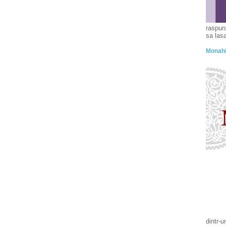
raspuns
sa las
Monahia
dintr-u