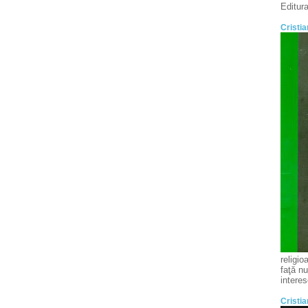
Editur
Cristia
religio
faţă nu
intere
Cristia