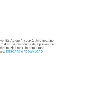
venită. Autorul încearcă lămurirea unor
fost scrisă din dorinţa de a preveni pe
tării muzicii rock. În primul rând
agie.
DESCARCA / DOWNLOAD