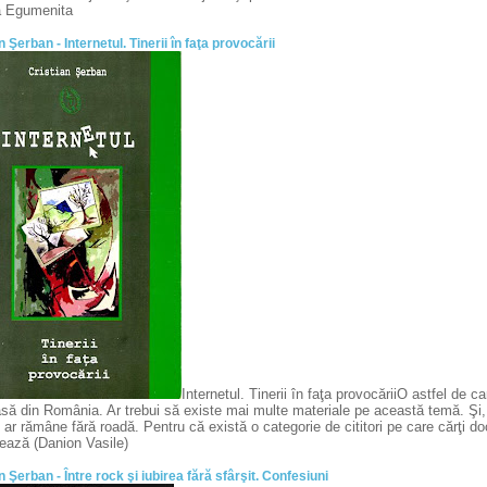
a Egumenita
n Şerban - Internetul. Tinerii în faţa provocării
Internetul. Tinerii în faţa provocăriiO astfel de c
asă din România. Ar trebui să existe mai multe materiale pe această temă. Şi, 
 ar rămâne fără roadă. Pentru că există o categorie de cititori pe care cărţi d
sează (Danion Vasile)
n Şerban - Între rock şi iubirea fără sfârşit. Confesiuni