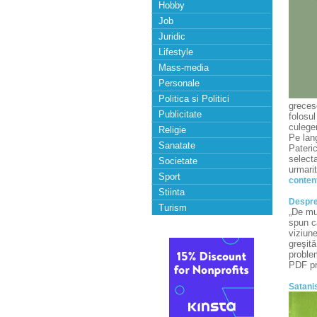
Hobby
Job
Juridic
Lifestyle
Mass-media
Personale
Politica si Politici
grecesc
Publicitate
folosul
culeger
Religie
Pe lang
Sanatate
Pateric
selecta
Societate
urmarit
Sport
conten
Stiinta
Despre
Turism
„De mul
spun că
viziune
greşită
proble
PDF pr
Satani