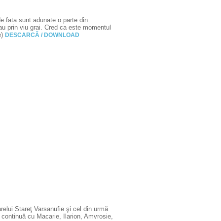
de fata sunt adunate o parte din
i sau prin viu grai. Cred ca este momentul
e)
DESCARCĂ / DOWNLOAD
elui Stareţ Varsanufie şi cel din urmă
, continuă cu Macarie, Ilarion, Amvrosie,