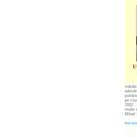
mânăsti
adevăra
purtând
pe cruc
2002...
multe s
Mihail
Noi min