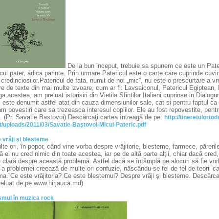
De la bun inceput, trebuie sa spunem ce este un Pater
ul pater, adica parinte. Prin urmare Patericul este o carte care cuprinde cuvint
 credinciosilor.Patericul de fata, numit de noi „mic”, nu este o prescurtare a vr
e de texte din mai multe izvoare, cum ar fi: Lavsaiconul, Patericul Egiptean, Li
a acestea, am preluat istorisiri din Vietile Sfintilor Italieni cuprinse in Dialogu
 este denumit astfel atat din cauza dimensiunilor sale, cat si pentru faptul c
m povestiri care sa trezeasca interesul copiilor. Ele au fost repovestite, pentr
. (Pr. Savatie Bastovoi) Descărcaţi cartea întreagă de pe:
http://tineretulorto
t/uploads/2011/03/Savatie-Baştovoi-Micul-Pateric.pdf
 vrăji şi blesteme
te ori, în popor, când vine vorba despre vrăjitorie, blesteme, farmece, părerile
 ei nu cred nimic din toate acestea, iar pe de altă parte alţii, chiar dacă cred,
 clară despre această problemă. Astfel dacă se întâmplă pe alocuri să fie vorb
 a problemei creează de multe ori confuzie, născându-se fel de fel de teorii ca
ma.”Ce este vrăjitoria? Ce este blestemul? Despre vrăji şi blesteme. Descărca
eluat de pe www.hirjauca.md)
smul în muzica rock