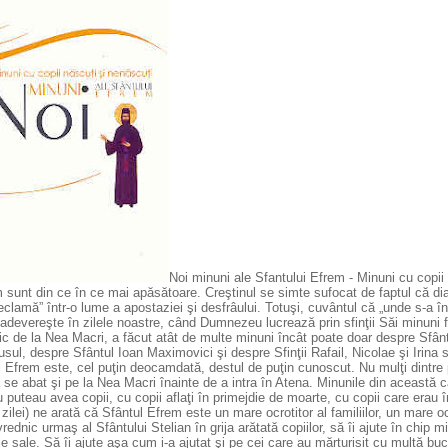
Noi minuni ale Sfantului Efrem - Minuni cu copii
m sunt din ce în ce mai apăsătoare. Creştinul se simte sufocat de faptul că di
eclamă” într-o lume a apostaziei şi desfrâului. Totuşi, cuvântul că „unde s-a în
 adevereşte în zilele noastre, când Dumnezeu lucrează prin sfinţii Săi minuni
c de la Nea Macri, a făcut atât de multe minuni încât poate doar despre Sfânt
sul, despre Sfântul Ioan Maximovici şi despre Sfinţii Rafail, Nicolae şi Irina 
 Efrem este, cel puţin deocamdată, destul de puţin cunoscut. Nu mulţi dintre 
se abat şi pe la Nea Macri înainte de a intra în Atena. Minunile din această ca
 puteau avea copii, cu copii aflaţi în primejdie de moarte, cu copii care erau
zilei) ne arată că Sfântul Efrem este un mare ocrotitor al familiilor, un mare ocr
rednic urmaş al Sfântului Stelian în grija arătată copiilor, să îi ajute în chip m
e sale. Să îi ajute aşa cum i-a ajutat şi pe cei care au mărturisit cu multă bu