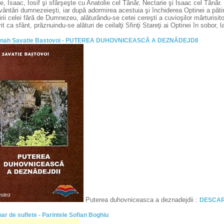
e, Isaac, Iosif şi sfârşeşte cu Anatolie cel Tânăr, Nectarie şi Isaac cel Tânăr.
ântări dumnezeieşti, iar după adormirea acestuia şi închiderea Optinei a pătim
rii celei fără de Dumnezeu, alăturându-se cetei cereşti a cuvioşilor mărturisito
it ca sfânt, prăznuindu-se alături de ceilalţi Sfinţi Stareţi ai Optinei în sobo
onah Savatie Bastovoi - PUTEREA DUHOVNICEASCĂ A DEZNĂDEJDII
Puterea duhovniceasca a deznadejdii :
DESCAR
ar de suflete - Parintele Sofian Boghiu