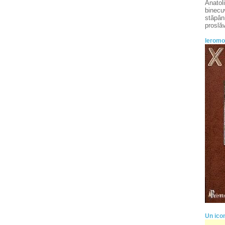
Anatoli
binecuv
stăpâni
proslăv
Ierom
Un icon