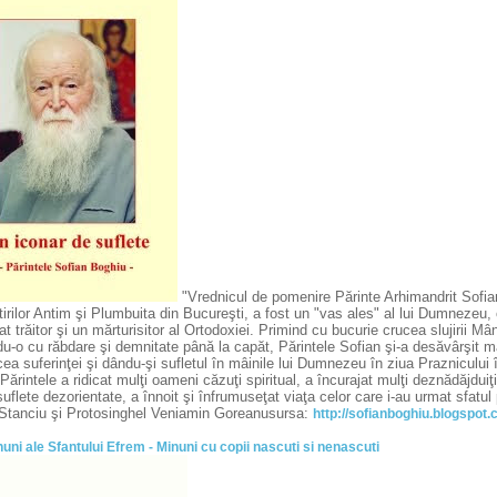
"Vrednicul de pomenire Părinte Arhimandrit Sofian
rilor Antim şi Plumbuita din Bucureşti, a fost un "vas ales" al lui Dumnezeu, o
t trăitor şi un mărturisitor al Ortodoxiei. Primind cu bucurie crucea slujirii Mân
u-o cu răbdare şi demnitate până la capăt, Părintele Sofian şi-a desăvârşit mărt
ea suferinţei şi dându-şi sufletul în mâinile lui Dumnezeu în ziua Praznicului în
Părintele a ridicat mulţi oameni căzuţi spiritual, a încurajat mulţi deznădăjduiţi
uflete dezorientate, a înnoit şi înfrumuseţat viaţa celor care i-au urmat sfatul 
 Stanciu şi Protosinghel Veniamin Goreanusursa:
http://sofianboghiu.blogspot.
uni ale Sfantului Efrem - Minuni cu copii nascuti si nenascuti