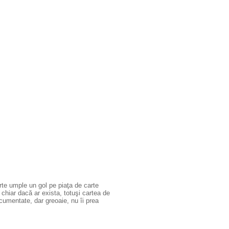
arte umple un gol pe piaţa de carte
chiar dacă ar exista, totuşi cartea de
ocumentate, dar greoaie, nu îi prea