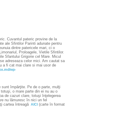
ic. Cuvantul pateric provine de la
e ale Sfintilor Parinti adunate pentru
eunuia dintre patericele mari, ci o
monariul, Proloagele, Vietile Sfintilor.
rile Sfantului Grigorie cel Mare. Micul
a se adreseaza celor mici. Am cautat sa
u a fi cat mai clare si mai usor de
dox.md/wp-
 sunt împărţite. Pe de o parte, mulţi
 totuşi, o mare parte din ei nu au o
a de cazuri clare, totuşi înţelegerea
re nu lămuresc în nici un fel
ţi cartea întreagă
(carte în format
AICI