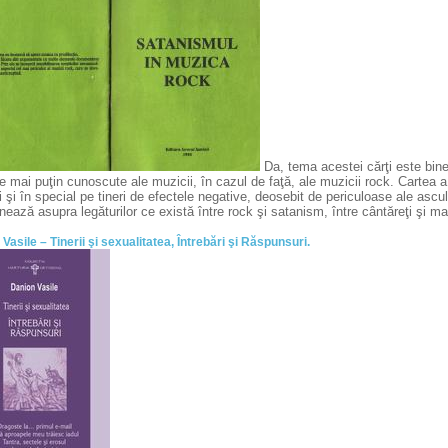
Da, tema acestei cărţi este bine
 mai puţin cunoscute ale muzicii, în cazul de faţă, ale muzicii rock. Cartea a 
i şi în special pe tineri de efectele negative, deosebit de periculoase ale ascul
nează asupra legăturilor ce există între rock şi satanism, între cântăreţi şi m
Vasile – Tinerii şi sexualitatea, Întrebări şi Răspunsuri.