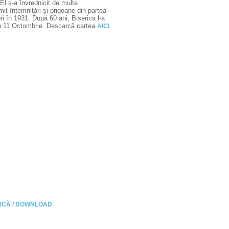
 El s-a învrednicit de multe
it întemniţări şi prigoane din partea
ri în 1931. După 60 ani, Biserica l-a
r, la 11 Octombrie. Descarcă cartea
AICI
CĂ / DOWNLOAD