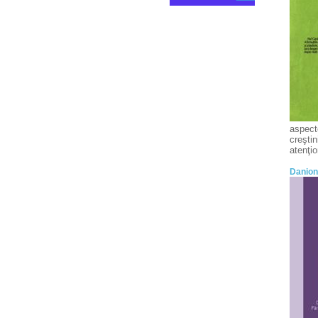
aspecte
creştin
atenţio
Danion 