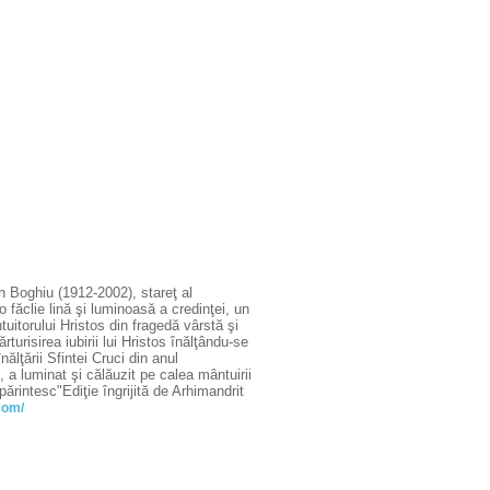
 Boghiu (1912-2002), stareţ al
 făclie lină şi luminoasă a credinţei, un
tuitorului Hristos din fragedă vârstă şi
urisirea iubirii lui Hristos înălţându-se
ălţării Sfintei Cruci din anul
, a luminat şi călăuzit pe calea mântuirii
părintesc"Ediţie îngrijită de Arhimandrit
com/