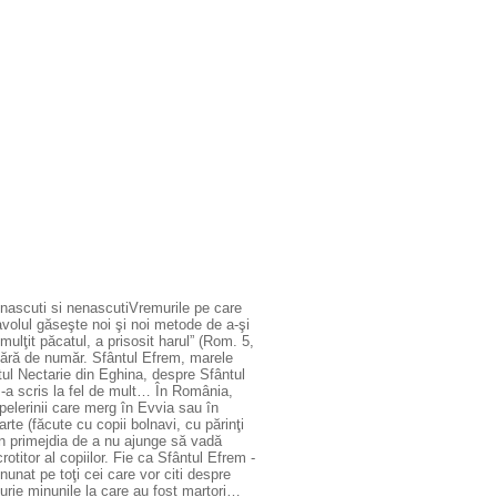
 nascuti si nenascutiVremurile pe care
avolul găseşte noi şi noi metode de a-şi
mulţit păcatul, a prisosit harul” (Rom. 5,
 fără de număr. Sfântul Efrem, marele
ul Nectarie din Eghina, despre Sfântul
s-a scris la fel de mult… În România,
pelerinii care merg în Evvia sau în
rte (făcute cu copii bolnavi, cu părinţi
 în primejdia de a nu ajunge să vadă
otitor al copiilor. Fie ca Sfântul Efrem -
inunat pe toţi cei care vor citi despre
curie minunile la care au fost martori…