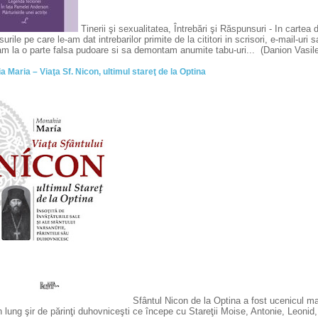
Tinerii şi sexualitatea, Întrebări şi Răspunsuri - In cartea 
urile pe care le-am dat intrebarilor primite de la cititori in scrisori, e-mail-ur
am la o parte falsa pudoare si sa demontam anumite tabu-uri... (Danion Vasil
 Maria – Viaţa Sf. Nicon, ultimul stareţ de la Optina
Sfântul Nicon de la Optina a fost ucenicul mar
n lung şir de părinţi duhovniceşti ce începe cu Stareţii Moise, Antonie, Leonid