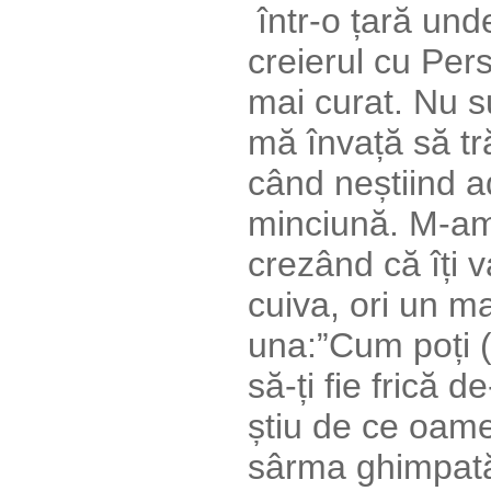
într-o țară und
creierul cu Pers
mai curat. Nu s
mă învață să tră
când neștiind a
minciună. M-am
crezând că îți v
cuiva, ori un m
una:”Cum poți (
să-ți fie frică 
știu de ce oamen
sârma ghimpată 