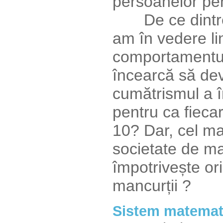
persoanelor pen
De ce dintre 
am în vedere lin
comportamentu
încearcă să d
cumătrismul a î
pentru ca fieca
10? Dar, cel ma
societate de ma
împotrivește ori
mancurții ?
Sistem matemat