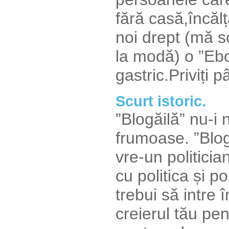
fără casă,încăl
noi drept (mă sc
la modă) o ”Ebo
gastric.Priviți 
Scurt istoric.
”Blogăilă” nu-i
frumoase. ”Blog
vre-un politicia
cu politica și po
trebui să intre 
creierul tău pen