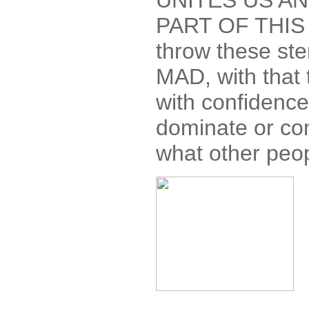
UNITES US A
PART OF THIS 
throw these st
MAD, with that 
with confidence,
dominate or con
what other peop