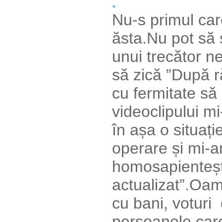
.
Nu-s primul car
ăsta.Nu pot să 
unui trecător ne
să zică ”După ră
cu fermitate să
videoclipului mi
în așa o situaț
operare și mi-a
homosapienteșt
actualizat”.Oam
cu bani, voturi
persoanele car