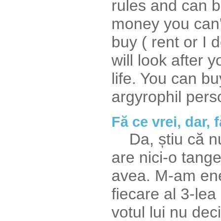
rules and can br
money you can'
buy ( rent or I
will look after 
life. You can bu
argyrophil perso
Fă ce vrei, dar, f
Da, știu că nu
are nici-o tange
avea. M-am ener
fiecare al 3-lea
votul lui nu de