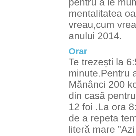
pentru a le mum
mentalitatea oa
vreau,cum vrea
anului 2014.
Orar
Te trezești la 6:5
minute.Pentru a-
Mănânci 200 kca
din casă pentru
12 foi .La ora 8
de a repeta tem
literă mare ”Azi