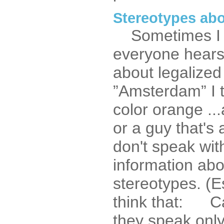
Stereotypes abo
Sometimes I h
everyone hears
about legalized
”Amsterdam” I t
color orange ..
or a guy that's
don't speak wit
information abo
stereotypes. (E
think that: C
they speak only