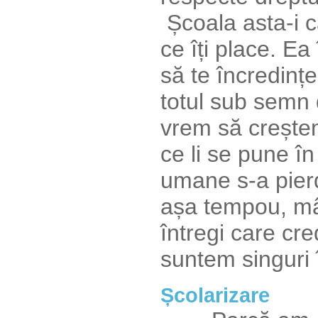
Școala asta-i ca
ce îți place. Ea
să te încredințe
totul sub semn 
vrem să creștem
ce li se pune în
umane s-a pierd
așa tempou, mâ
întregi care cre
suntem singuri 
Școlarizare