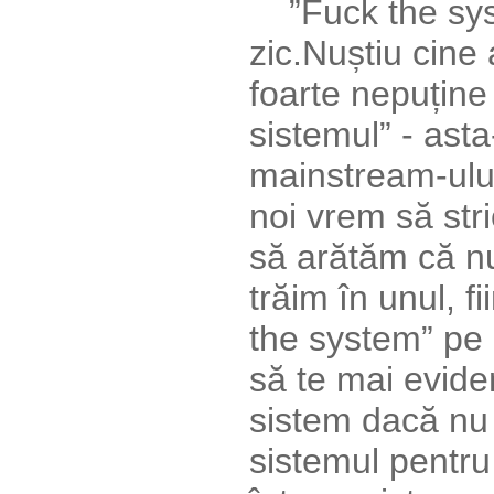
”Fuck the syst
zic.Nuștiu cine
foarte nepuține 
sistemul” - asta
mainstream-ului
noi vrem să str
să arătăm că n
trăim în unul, f
the system” pe
să te mai eviden
sistem dacă nu
sistemul pentru 