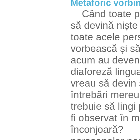
Metaforic vorbi
Când toate per
să devină niște 
toate acele per
vorbească și să
acum au devenit
diaforeză lingua
vreau să devin ș
întrebări mer
trebuie să lingi
fi observat în m
înconjoară? De