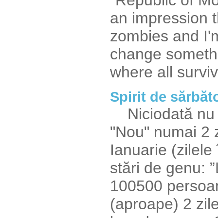
"Republic of M
an impression t
zombies and I'm
change somethi
where all survive
Spirit de sărbăt
Niciodată nu v-
"Nou" numai 2 z
Ianuarie (zilele
stări de genu: ”
100500 persoane
(aproape) 2 zile