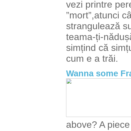
vezi printre per
”mort”,atunci câ
strangulează su
teama-ți-nădușă
simțind că simț
cum e a trăi.
Wanna some Fra
above? A piece