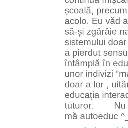
școală, precum 
acolo. Eu văd 
să-și zgârâie n
sistemului doar
a pierdut sensu
întâmplă în edu
unor indivizi ”m
doar a lor , uit
educația intera
tuturor. Nu 
mă autoeduc ^