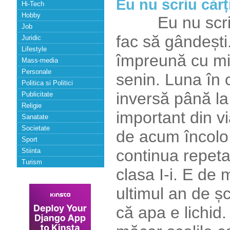
Eu nu scriu cărți
Hi-Tech
Hobby
Eu nu scriu că
Job
fac să gândești.
Juridic
Lifestyle
împreună cu 
Mass-media
Personale
senin. Luna în
Politica si Politici
inversă până la
Publicitate
Religie
important din v
Sanatate
Societate
de acum încolo,
Sport
continua repeta
Stiinta
Turism
clasa I-i. E de
ultimul an de șc
că apa e lichid.