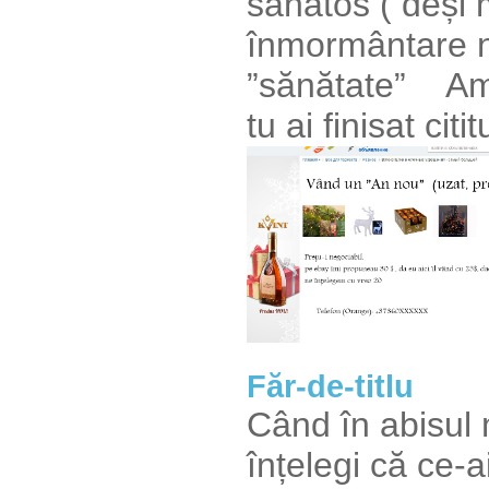
sănătos ( deși 
înmormântare 
”sănătate” Am 
tu ai finisat citi
Făr-de-titlu
Când în abisul 
înțelegi că ce-a