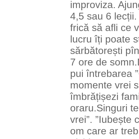
improviza. Ajun
4,5 sau 6 lecții.
frică să afli ce
lucru îți poate s
sărbătorești pîn
7 ore de somn.Di
pui întrebarea 
momente vrei să
îmbrățișezi famil
oraru.Singuri te
vrei”. ”Iubește 
om care ar trebu