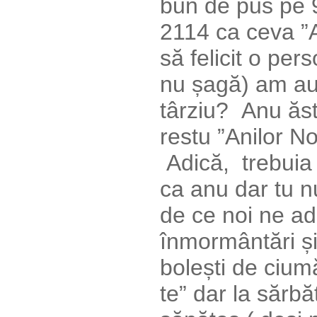
bun de pus pe 9
2114 ca ceva ”
să felicit o per
nu șagă) am auz
târziu? Anu ăsta
restu ”Anilor No
Adică, trebuia s
ca anu dar tu nu
de ce noi ne a
înmormântări și
bolești de cium
te” dar la sărbăt