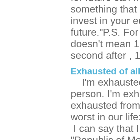
something that 
invest in your 
future."P.S. Fo
doesn't mean 10
second after , 1
Exhausted of all
I'm exhausted.
person. I'm exh
exhausted from
worst in our li
I can say that 