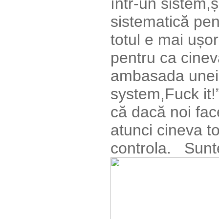
într-un sistem,ș
sistematică pent
totul e mai ușo
pentru ca cinev
ambasada unei ț
system,Fuck it!
că dacă noi fac
atunci cineva t
controla. Sunte