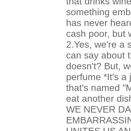
that drinks win
something emba
has never hear
cash poor, but 
2.Yes, we're a s
can say about t
doesn't? But, we
perfume *It's a
that's named "
eat another dis
WE NEVER D
EMBARRASSIN