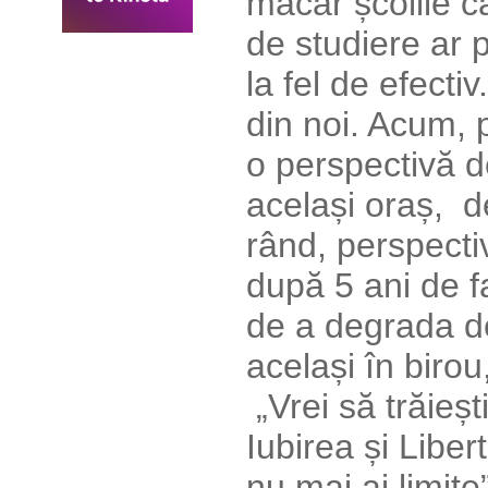
măcar școlile c
de studiere ar p
la fel de efe
din noi. Acum,
o perspectivă d
același oraș, de
rând, perspecti
după 5 ani de f
de a degrada de
același în biro
„Vrei să trăie
Iubirea și Libe
nu mai ai limi