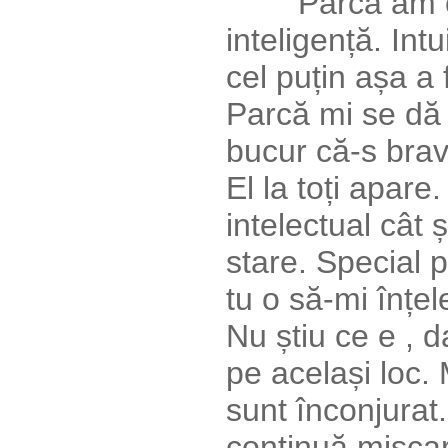
Parcă am capa
inteligență. Int
cel puțin așa a 
Parcă mi se dă
bucur că-s brav
El la toți apare
intelectual cât ș
stare. Special 
tu o să-mi înțel
Nu știu ce e , d
pe același loc. 
sunt înconjurat
continuă mișcar