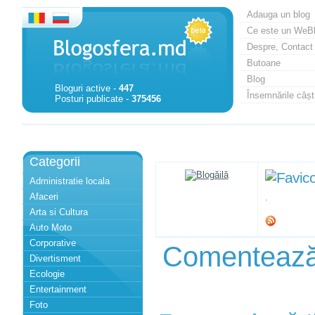
Adauga un blog
Ce este un WeB
Despre, Contact
Butoane
Blog
Bloguri active -
447
Însemnările câști
Posturi publicate -
375456
Categorii
Administratie locala
Afaceri
.
Arta si Cultura
Auto Moto
Corporative
Comenteaz
Divertisment
Ecologie
Entertainment
Foto