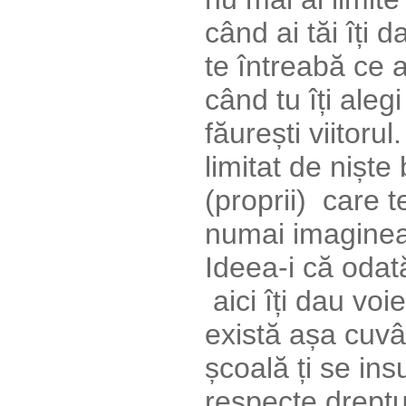
când ai tăi îți
te întreabă ce a
când tu îți aleg
făurești viitorul
limitat de niște
(proprii) care 
numai imaginea
Ideea-i că odată 
aici îți dau voi
există așa c
școală ți se ins
respecte dreptur