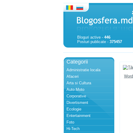
Bloguri active -
446
Posturi publicate -
375457
Categorii
Administratie locala
Afaceri
Arta si Cultura
Auto Moto
Corporative
Divertisment
Ecologie
Entertainment
Foto
Hi-Tech