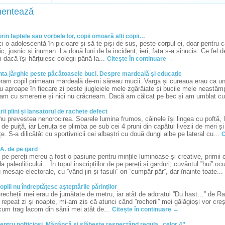
entează
rin faptele sau vorbele lor, copii omoară alți copii…
i o adolescentă în picioare și să te piși de sus, peste corpul ei, doar pentru că
c, josnic și inuman. La două luni de la incident, ieri, fata s-a sinucis. Ce fel 
i dacă își hărțuiesc colegii până la...
Citește în continuare →
nta jărghie peste păcătoasele buci. Despre mardeală și educație
ram copil primeam mardeală de-mi săreau mucii. Varga și cureaua erau ca un fe
 aproape în fiecare zi peste jiugleiele mele zgârâiate și bucile mele neastâmp
am cu smerenie și nici nu crâcneam. Dacă am călcat pe bec și am umblat cu
ii plini și lansatorul de rachete defect
u prevestea nenorocirea. Soarele lumina frumos, câinele își lingea cu poftă, 
de puiță, iar Lenuța se plimba pe sub cei 4 pruni din capătul livezii de meri 
e. S-a dilicățât cu sportivnicii cei albaștri cu două dungi albe pe lateral cu...
C
. A. de pe gard
 pe pereți mereu a fost o pasiune pentru mințile luminoase și creative, primii cr
a paleoliticului. În topul inscripțiilor de pe pereți și garduri, cuvântul ”hui” o
u mesaje electorale, cu ”vând jin și fasuli” ori ”cumpăr păr”, dar înainte toate...
piii nu îndreptățesc așteptările părinților
recheții mei erau de jumătate de metru, iar atât de adoratul ”Du hast…” de Ra
repeat zi și noapte, mi-am zis că atunci când ”rocherii” mei gălăgioși vor cr
cum trag lacom din sânii mei atât de...
Citește în continuare →
entru pofticioşi. Mănâncă şi slăbeşte respectând regula „celor 4”