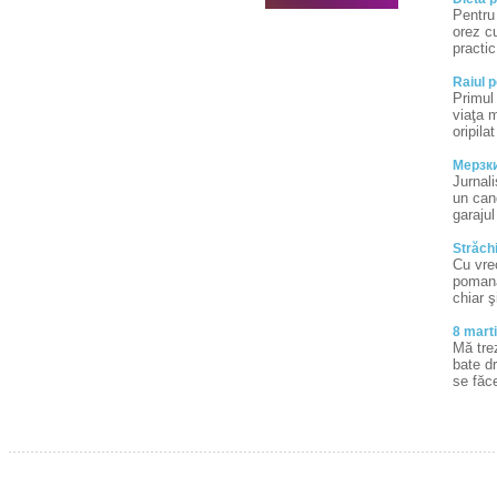
Pentru 
orez cu
practic
Raiul p
Primul 
viaţa 
oripila
Mерзкие
Jurnali
un cand
garajul
Străchi
Cu vre
pomană 
chiar 
8 marti
Mă tre
bate dr
se făc