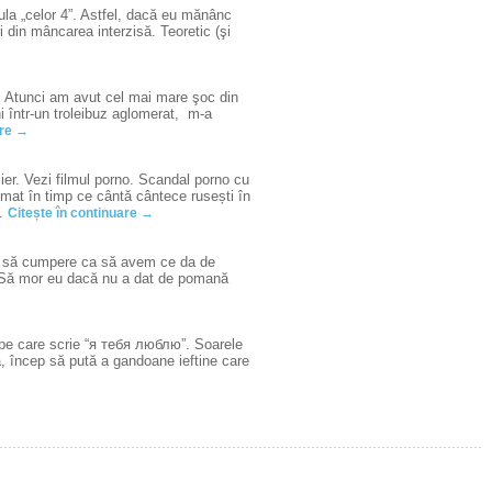
gula „celor 4”. Astfel, dacă eu mănânc
 din mâncarea interzisă. Teoretic (şi
i. Atunci am avut cel mai mare şoc din
 într-un troleibuz aglomerat, m-a
are →
ier. Vezi filmul porno. Scandal porno cu
ilmat în timp ce cântă cântece rusești în
..
Citește în continuare →
e să cumpere ca să avem ce da de
ul. Să mor eu dacă nu a dat de pomană
 pe care scrie “я тебя люблю”. Soarele
ă, încep să pută a gandoane ieftine care