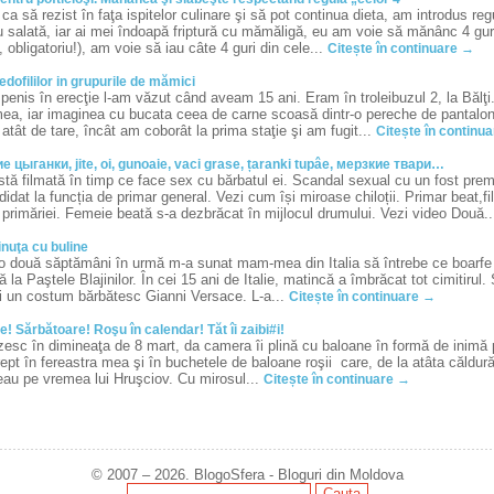
ca să rezist în faţa ispitelor culinare şi să pot continua dieta, am introdus re
 salată, iar ai mei îndoapă friptură cu mămăligă, eu am voie să mănânc 4 guri
, obligatoriu!), am voie să iau câte 4 guri din cele...
Citește în continuare →
edofililor in grupurile de mămici
penis în erecţie l-am văzut când aveam 15 ani. Eram în troleibuzul 2, la Bălţ
mea, iar imaginea cu bucata ceea de carne scoasă dintr-o pereche de pantaloni
t atât de tare, încât am coborât la prima staţie şi am fugit...
Citește în continu
 цыганки, jite, oi, gunoaie, vaci grase, țaranki tupâe, мерзкие твари…
stă filmată în timp ce face sex cu bărbatul ei. Scandal sexual cu un fost prem
idat la funcția de primar general. Vezi cum își miroase chiloții. Primar beat,f
 primăriei. Femeie beată s-a dezbrăcat în mijlocul drumului. Vezi video Două.
nuţa cu buline
o două săptămâni în urmă m-a sunat mam-mea din Italia să întrebe ce boarf
la Paştele Blajinilor. În cei 15 ani de Italie, matincă a îmbrăcat tot cimitir
şi un costum bărbătesc Gianni Versace. L-a...
Citește în continuare →
e! Sărbătoare! Roşu în calendar! Tăt îi zaibi#i!
zesc în dimineaţa de 8 mart, da camera îi plină cu baloane în formă de inimă
ept în fereastra mea şi în buchetele de baloane roşii care, de la atâta căldur
eau pe vremea lui Hruşciov. Cu mirosul...
Citește în continuare →
© 2007 – 2026. BlogoSfera - Bloguri din Moldova