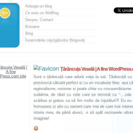
Adauga un blog
Ce este un WeBlog
Despre, Contact
Butoane
Blog
Însemnările câștigătorilor Blogovăț
Țărăncuța Veselă | A fine WordPress.
Sunt o țărăncuță care adoră viața la sat. Țărăncuță cu b
presirovcă călcată perfect și cu un vocabular liber, așa c
regionalisme, rusisme si poate chiar cu cruceamăsisme. 
sudalma, de rând cu cele care se termină cu “….zda 
scârbos și grețos ca să fim motiv de înjurături?! Eu nu 
frumoooos și plin cu oameni care mai de care mai interes
istoria mea, da până atunci, o să spăl oscioarele altora
imaginar!