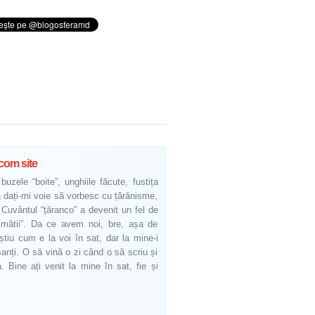
com site
uzele “boite”, unghiile făcute, fustița
ă dați-mi voie să vorbesc cu țărănisme,
Cuvântul “țăranco” a devenit un fel de
mătii”. Da ce avem noi, bre, așa de
știu cum e la voi în sat, dar la mine-i
anți. O să vină o zi când o să scriu și
. Bine ați venit la mine în sat, fie și