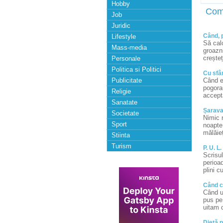
Hobby
Com
Job
Juridic
Când, p
Lifestyle
Să calc
Mass-media
groazni
creșteț
Personale
Politica si Politici
Cu sfâ
Publicitate
Când e
pogorau
Religie
accept
Sanatate
Șaravar
Societate
Nimic n
Sport
noapte 
mălăieț
Stiinta
Turism
P. U. L
Scrisul
perioad
plini c
Când co
Când u
pus pe 
uitam 
Dietă p