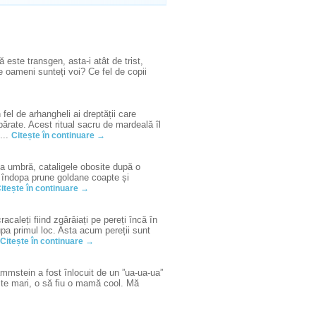
 este transgen, asta-i atât de trist,
de oameni sunteți voi? Ce fel de copii
l de arhangheli ai dreptății care
ărate. Acest ritual sacru de mardeală îl
...
Citește în continuare →
la umbră, cataligele obosite după o
și îndopa prune goldane coapte și
itește în continuare →
acaleți fiind zgârâiați pe pereți încă în
cupa primul loc. Asta acum pereții sunt
Citește în continuare →
mmstein a fost înlocuit de un ”ua-ua-ua”
ește mari, o să fiu o mamă cool. Mă