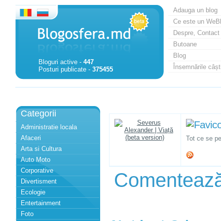
Adauga un blog
Ce este un WeB
Despre, Contact
Butoane
Blog
Bloguri active -
447
Însemnările câști
Posturi publicate -
375455
Categorii
Administratie locala
Afaceri
Tot ce se pe
Arta si Cultura
Auto Moto
Corporative
Comenteaz
Divertisment
Ecologie
Entertainment
Foto