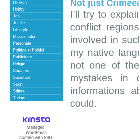
Not just Crimee
Hi-Tech
Hobby
I’ll try to expl
Job
Juridic
conflict region
Lifestyle
Mass-media
involved in suc
Personale
my native lang
Politica si Politici
Publicitate
not one of the
Religie
Sanatate
mystakes in 
Societate
Sport
informations a
Stiinta
Turism
could.