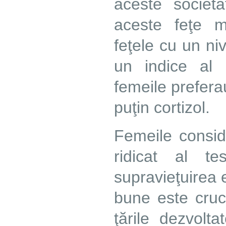
aceste societ
aceste feţe m
feţele cu un nive
un indice al 
femeile preferau
puţin cortizol.
Femeile conside
ridicat al te
supravieţuirea e
bune este cruc
ţările dezvolta