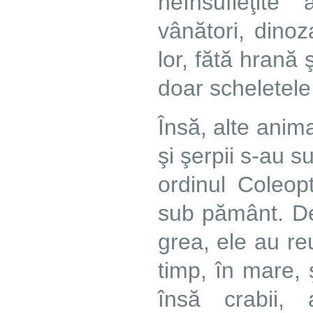
neînsufleţite 
vânători, dinoz
lor, fătă hrană 
doar scheletele
Însă, alte anim
şi şerpii s-au s
ordinul Coleop
sub pământ. De
grea, ele au re
timp, în mare, 
însă crabii,