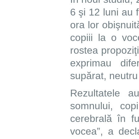
6 şi 12 luni au 
ora lor obişnui
copiii la o vo
rostea propoziţi
exprimau difer
supărat, neutru ş
Rezultatele a
somnului, cop
cerebrală în f
vocea”, a decl