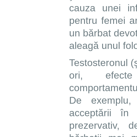
cauza unei inf
pentru femei a
un bărbat devot
aleagă unul folo
Testosteronul (
ori, efec
comportamentul
De exemplu, 
acceptării î
prezervativ, 