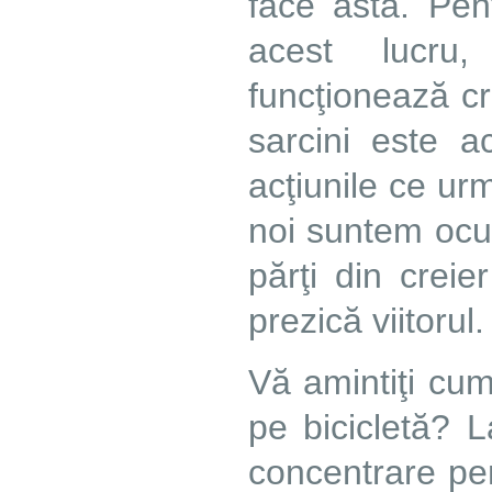
face asta. Pen
acest lucru
funcţionează cr
sarcini este 
acţiunile ce ur
noi suntem ocup
părţi din crei
prezică viitorul.
Vă amintiţi cum
pe bicicletă? 
concentrare pen