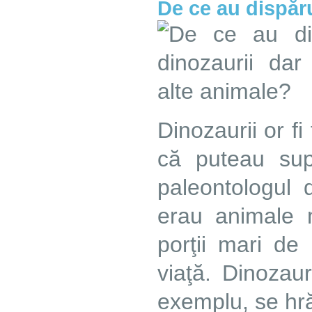
De ce au dispăru
Dinozaurii or f
că puteau supra
paleontologul 
erau animale 
porţii mari d
viaţă. Dinozaur
exemplu, se hră