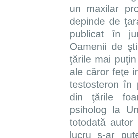
un maxilar pr
depinde de ţara
publicat în jur
Oamenii de şti
ţările mai puţin
ale căror feţe i
testosteron în
din ţările fo
psiholog la Un
totodată autor 
lucru s-ar put