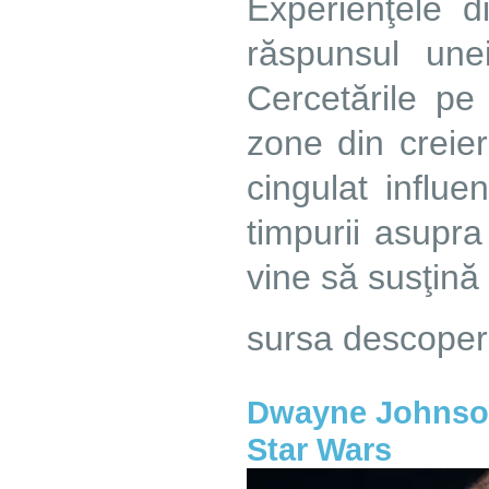
Experienţele di
răspunsul une
Cercetările p
zone din creie
cingulat influe
timpurii asupra
vine să susţină 
sursa descoper
Dwayne Johnson 
Star Wars