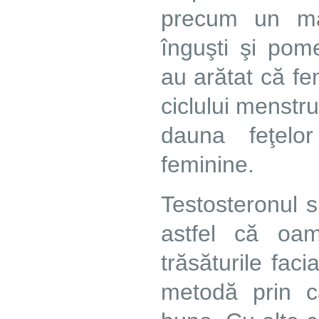
precum un maxi
înguşti şi pome
au arătat că fe
ciclului menstr
dauna feţelo
feminine.
Testosteronul s
astfel că oam
trăsăturile faci
metodă prin c