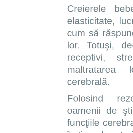
Creierele beb
elasticitate, l
cum să răspund
lor. Totuşi, d
receptivi, s
maltratarea 
cerebrală.
Folosind rez
oamenii de şti
funcţiile cerebr