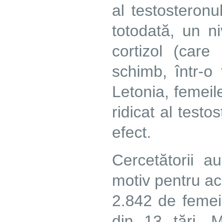
al testosteronu
totodată, un ni
cortizol (care 
schimb, într-o
Letonia, femeil
ridicat al testo
efect.
Cercetătorii a
motiv pentru ace
2.842 de femei
din 13 ţări. M