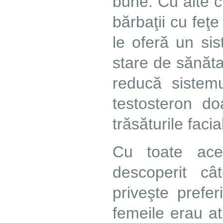
bune. Cu alte cu
bărbaţii cu feţ
le oferă un sis
stare de sănătat
reducă sistemu
testosteron do
trăsăturile facia
Cu toate ace
descoperit câ
priveşte prefer
femeile erau at