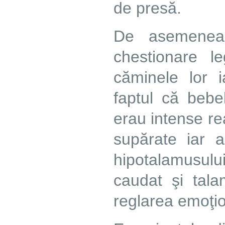
de presă.
De asemenea, 
chestionare l
căminele lor i
faptul că bebel
erau intense re
supărate iar a
hipotalamusul
caudat şi tala
reglarea emoţio