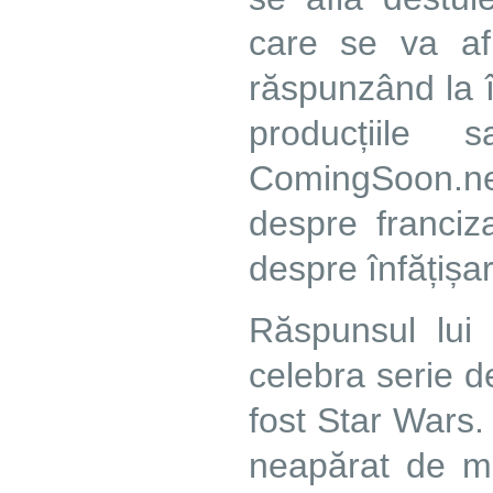
care se va af
răspunzând la în
producțiile 
ComingSoon.n
despre franciz
despre înfățișar
Răspunsul lui
celebra serie de
fost Star Wars.
neapărat de mi