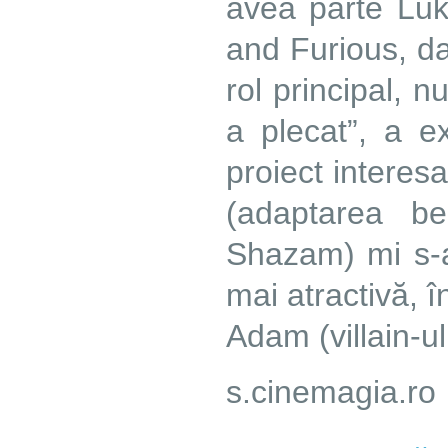
avea parte Luk
and Furious, dar
rol principal, n
a plecat”, a e
proiect interes
(adaptarea b
Shazam) mi s-a
mai atractivă, î
Adam (villain-u
s.cinemagia.ro