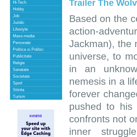
Trailer The Wolv
Hi-Tech
Hobby
Based on the ce
Job
Juridic
action-adve
Lifestyle
Mass-media
Jackman), the 
Personale
Politica si Politici
universe, to m
Publicitate
Religie
in an unknow
Sanatate
Societate
nemesis in a lif
Sport
Stiinta
forever changed
Turism
pushed to his 
confronts not on
inner struggl