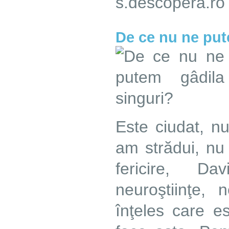
s.descopera.ro
De ce nu ne put
Este ciudat, nu
am strădui, nu
fericire, Da
neuroştiinţe,
înţeles care e