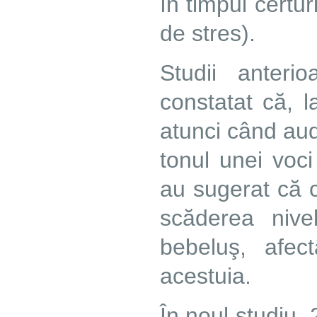
în timpul certur
de stres).
Studii anter
constatat că, l
atunci când aud
tonul unei voci
au sugerat că co
scăderea nive
bebeluş, afec
acestuia.
În noul studiu, 