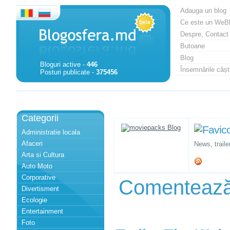
Adauga un blog
Ce este un WeB
Despre, Contact
Butoane
Blog
Bloguri active -
446
Însemnările câști
Posturi publicate -
375456
Categorii
Administratie locala
Afaceri
News, traile
Arta si Cultura
Auto Moto
Corporative
Comenteaz
Divertisment
Ecologie
Entertainment
Foto