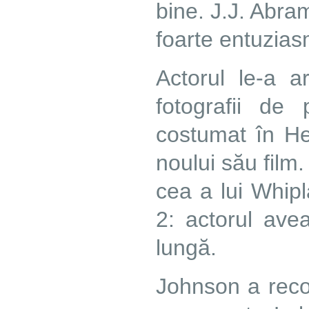
bine. J.J. Abra
foarte entuzias
Actorul le-a a
fotografii de
costumat în Her
noului său film
cea a lui Whip
2: actorul ave
lungă.
Johnson a recon