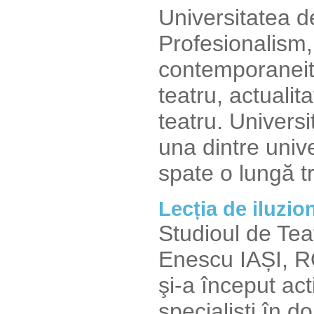
Universitatea d
Profesionalism,
contemporaneita
teatru, actualita
teatru. Univers
una dintre unive
spate o lungă t
Lecția de iluzio
Studioul de Tea
Enescu IAȘI, R
şi-a început act
specialişti în d