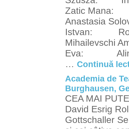
Szusza: Inn
Zatic Mana
Anastasia Sol
Istvan: Ro
Mihailevschi Am
Eva: Alina 
…
Continuă lec
Academia de Tea
Burghausen, G
CEA MAI PUTER
David Esrig Rolu
Gottschaller Se