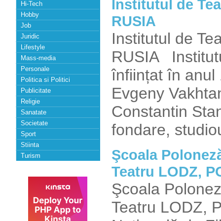
Institutul de T
Hi-Tech
Hobby
RUSIA
Job
Institutul de 
Juridic
Lifestyle
RUSIA Institutu
Mass-media
Personale
înființat în anu
Politica si Politici
Evgeny Vakhtang
Publicitate
Religie
Constantin Stan
Sanatate
Societate
fondare, studi
Sport
Stiinta
Şcoala Poloneză 
Turism
Teatru LODZ, 
Şcoala Poloneză
Teatru LODZ, 