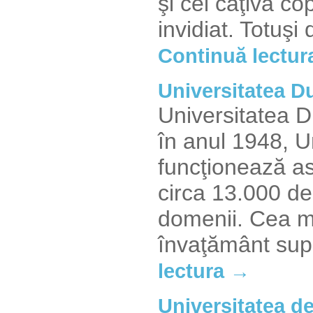
şi cei câţiva co
invidiat. Totuş
Continuă lectur
Universitatea D
Universitatea D
în anul 1948, U
funcţionează as
circa 13.000 de 
domenii. Cea ma
învaţământ sup
lectura →
Universitatea d