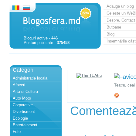
Adauga un blog
Ce este un WeB
Despre, Contact
Butoane
Blog
Bloguri active -
446
Însemnările câști
Posturi publicate -
375458
Categorii
Administratie locala
Afaceri
Teatru, ceai 
Arta si Cultura
Auto Moto
Corporative
Comenteaz
Divertisment
Ecologie
Entertainment
Foto