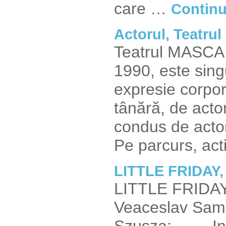
care …
Continu
Actorul, Teatr
Teatrul MASCA T
1990, este sing
expresie corpor
tânără, de acto
condus de actor
Pe parcurs, act
LITTLE FRIDAY
LITTLE FRIDAY 
Veaceslav Sambri