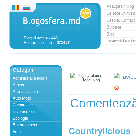
Adauga un blog
Ce este un WeB
Despre, Contact
Butoane
Blog
Bloguri active -
446
Însemnările câști
Posturi publicate -
375457
Categorii
Administratie locala
Afaceri
Arta si Cultura
Auto Moto
Comenteaz
Corporative
Divertisment
Ecologie
Entertainment
Countrylicious
Foto