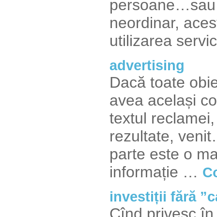
persoane…sau în
neordinar, acest
utilizarea servi
advertising
Dacă toate obie
avea același co
textul reclamei,
rezultate, veni
parte este o m
informație …
Co
investiții fără ”
Cînd privesc în 