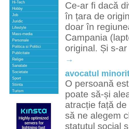
Hi-Tech
Ce-ar fi dacă d
Hobby
în țara de orig
Job
Juridic
doar în regiune
Lifestyle
Mass-media
Campania (lapte
Personale
original. Și s-
Politica si Politici
Publicitate
→
Religie
Sanatate
avocatul minorit
Societate
Sport
O persoană este
Stiinta
Turism
poate să-și ale
atracție față d
să ne alegem ch
statutul social