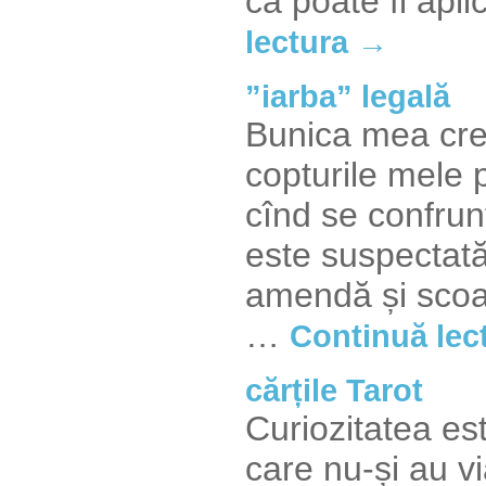
că poate fi apl
lectura →
”iarba” legală
Bunica mea cre
copturile mele 
cînd se confrunt
este suspectată 
amendă și scoat
…
Continuă lec
cărțile Tarot
Curiozitatea est
care nu-și au v