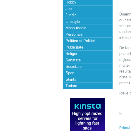
Hobby
Job
Doamne
Juridic
cu car
Lifestyle
stiu d
Mass-media
rabdar
Personale
intelep
Politica si Politici
Publicitate
De fap
Religie
poate 
mijlocu
Sanatate
multe:
Societate
rezulta
Sport
niste n
Stiinta
pentru 
Turism
Ideile 
E.
Primul