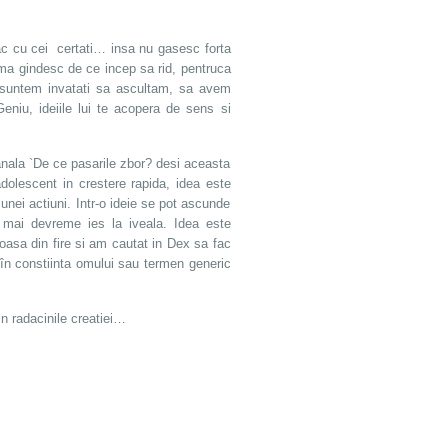
ac cu cei certati… insa nu gasesc forta
 ma gindesc de ce incep sa rid, pentruca
 suntem invatati sa ascultam, sa avem
eniu, ideiile lui te acopera de sens si
anala `De ce pasarile zbor? desi aceasta
dolescent in crestere rapida, idea este
unei actiuni. Intr-o ideie se pot ascunde
au mai devreme ies la iveala. Idea este
ioasa din fire si am cautat in Dex sa fac
i în constiinta omului sau termen generic
in radacinile creatiei…