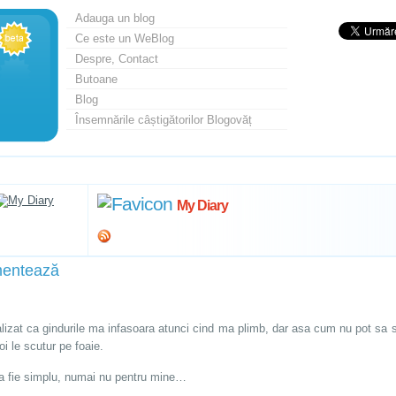
Adauga un blog
Ce este un WeBlog
Despre, Contact
Butoane
Blog
Însemnările câștigătorilor Blogovăț
My Diary
entează
lizat ca gindurile ma infasoara atunci cind ma plimb, dar asa cum nu pot sa sc
i le scutur pe foaie.
a fie simplu, numai nu pentru mine…