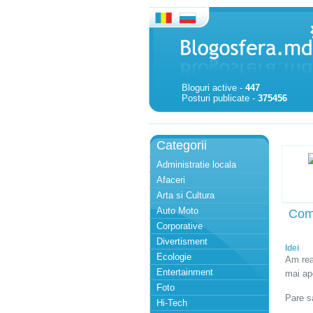
Bloguri active -
447
Posturi publicate -
375456
Categorii
Administratie locala
Afaceri
Arta si Cultura
Auto Moto
Com
Corporative
Divertisment
Idei
Ecologie
Am rea
Entertainment
mai apo
Foto
Pare s
Hi-Tech