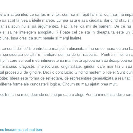
 am atitea idei: ce sa fac in viitor, cum sa imi ajut familia, cum sa ma imp
e sa scot la iveala ideile marete. Lumea asta e asa ciudata, dar cind stau si
oar sa spun nu si sa argumentez. Fac la fel ca mii de oameni. De ce nu
e si sa ne intelegem apropiatul ? Poate cel ce sta in dreapta ta este un G
ciune, insa crezi ca sunt banale si mergi inainte.
t ce sunt ideiile? E o intrebare mai putin obisnuita si nu se compara cu una b
fi considerata de altii o intrebare demna de un raspuns. Pentru mine, un a
l prin care sufletul meu intinereste isi manifesta aprobarea sau dezaprobarea 
 minciuna, dragoste, intelepciune, originalitate, ginduri care mai tirziu s
tul procesului de gindire. Deci o concluzie: Gindind nastem o Ideie! Sunt cur
otite: Ideea este forma de reflectare, de reprezentare generalizata a realitati
diferite forme ale cunoasterii logice. Oricum nu mau ajutat prea mult.
pot fi mari si mici, depinde de tine pe care o alegi. Pentru mine insa ideile ram
 nu inseamna cel mai bun