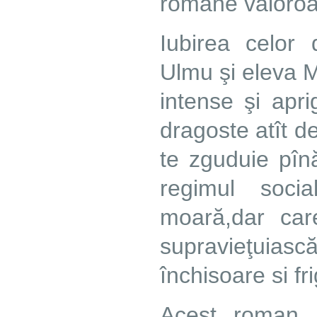
romane valoroa
Iubirea celor
Ulmu şi eleva 
intense şi apr
dragoste atît de 
te zguduie pîn
regimul socia
moară,dar ca
supravieţuias
închisoare si fri
Acest roman n