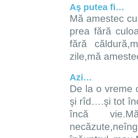
Aş putea fi…
Mă amestec cu
prea fără cul
fără căldură
zile,mă ameste
Azi…
De la o vreme 
şi rîd….şi tot 
încă vie.
necăzute,neîn