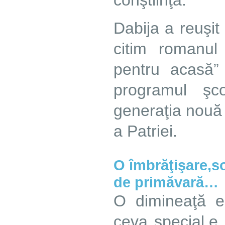
conştiinţa.
Dabija a reuşi
citim romanu
pentru acasă” 
programul şc
generaţia nouă 
a Patriei.
O îmbrăţişare,soa
de primăvară…
O dimineaţă e
ceva special,e 