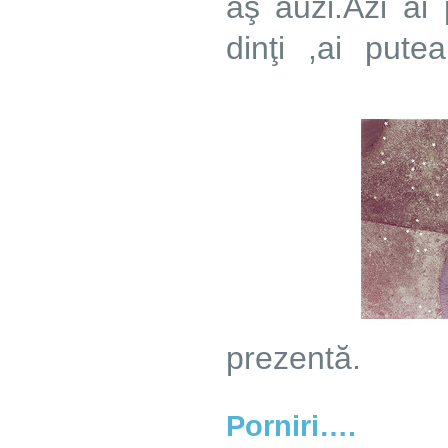
aş auzi.Azi ai 
dinţi ,ai pute
prezentă.
Porniri….