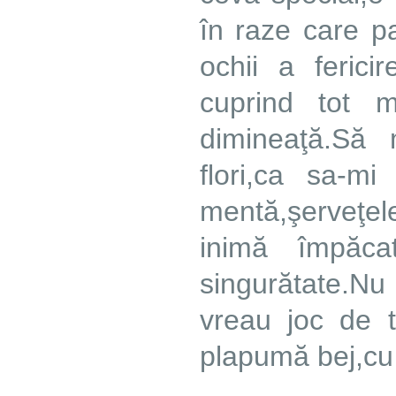
în raze care pa
ochii a ferici
cuprind tot m
dimineaţă.Să
flori,ca sa-m
mentă,şerveţe
inimă împăca
singurătate.Nu 
vreau joc de t
plapumă bej,cu