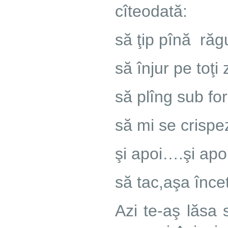
cîteodată:
să ţip pînă ră
să înjur pe toţi 
să plîng sub f
să mi se crispe
şi apoi….şi apo
să tac,aşa înce
Azi te-aş lăsa 