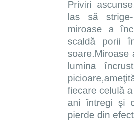
Priviri ascunse,
las să strig
miroase a înc
scaldă porii î
soare.Miroase a 
lumina încrus
picioare,ameţi
fiecare celulă 
ani întregi şi
pierde din efect