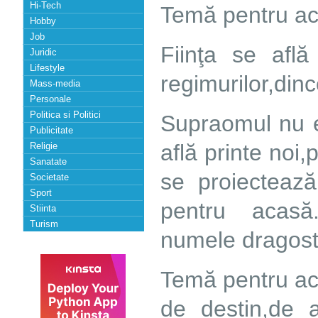
Hi-Tech
Temă pentru ac
Hobby
Job
Fiinţa se află
Juridic
Lifestyle
regimurilor,dinc
Mass-media
Personale
Politica si Politici
Supraomul nu e
Publicitate
află printe noi
Religie
Sanatate
se proiectează
Societate
Sport
pentru acasă
Stiinta
Turism
numele dragoste
Temă pentru ac
de destin,de a