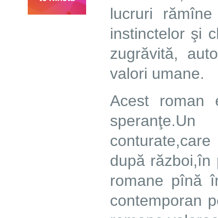
lucruri rămîne
instinctelor şi 
zugrăvită, aut
valori umane.
Acest roman e 
speranţe.U
conturate,care
după război,în 
romane pînă î
contemporan pe