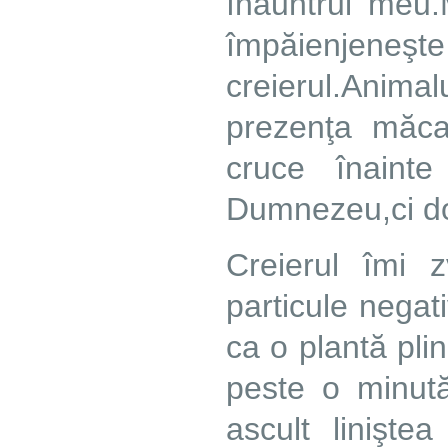
înăuntrul meu.M
împăienjene
creierul.Animal
prezenţa măca
cruce înain
Dumnezeu,ci do
Creierul îmi z
particule negat
ca o plantă pli
peste o minută
ascult linişt