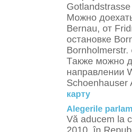
Gotlandstrasse
Можно доехать
Bernau, от Frid
остановке Bor
Bornholmerstr.
Также можно до
направлении W
Schoenhauser 
карту
Alegerile parlam
Vă aducem la cu
2010, în Republ