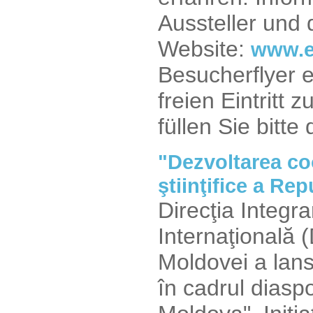
Aussteller und
Website:
www.e
Besucherflyer 
freien Eintritt
füllen Sie bitt
"Dezvoltarea coo
ştiinţifice a Re
Direcţia Integ
Internaţională 
Moldovei a lansa
în cadrul diaspor