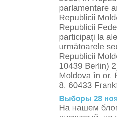
parlamentare ant
Republicii Moldo
Republicii Fed
participaţi la al
următoarele sec
Republicii Mol
10439 Berlin) 2
Moldova în or. 
8, 60433 Frankf
Выборы 28 ноя
На нашем блог