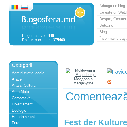
Adauga un blog
Ce este un WeB
Despre, Contact
Butoane
Blog
Bloguri active -
446
Însemnările câști
Posturi publicate -
375460
Categorii
Administratie locala
Afaceri
Arta si Cultura
Auto Moto
Comenteaz
Corporative
Divertisment
Ecologie
Entertainment
Fest der Kulture
Foto