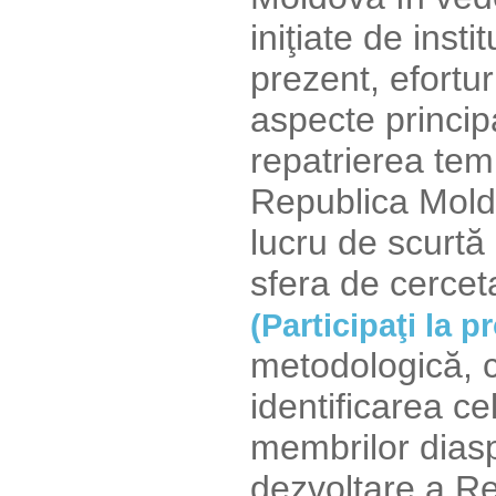
iniţiate de insti
prezent, efortu
aspecte princip
repatrierea temp
Republica Moldo
lucru de scurtă d
sfera de cerceta
(Participaţi la 
metodologică, 
identificarea ce
membrilor diaspo
dezvoltare a Re