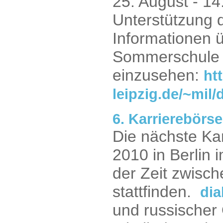
25. August - 14
Unterstützung 
Informationen 
Sommerschule i
einzusehen:
ht
leipzig.de/~mil
6. Karrierebör
Die nächste Ka
2010 in Berlin 
der Zeit zwisc
stattfinden.
dia
und russischer