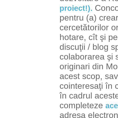
Concom
proiect!).
pentru (a) crea
cercetătorilor o
hotare, cît şi p
discuţii / blog s
colaborarea şi s
originari din 
acest scop, sava
cointeresaţi în
în cadrul acestei
completeze
ace
adresa electro