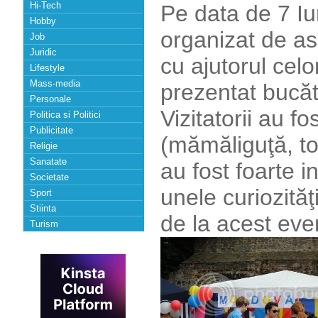
Hi-Tech
Pe data de 7 Iun
Hobby
organizat de as
Job
Juridic
cu ajutorul cel
Lifestyle
Mass-media
prezentat bucătă
Personale
Vizitatorii au f
Politica si Politici
Publicitate
(mămăliguţă, toc
Religie
Sanatate
au fost foarte i
Societate
unele curiozităţ
Sport
Stiinta
de la acest ev
Turism