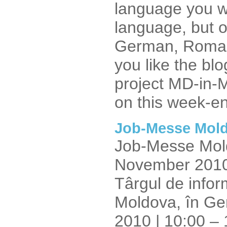
language you wa
language, but o
German, Romani
you like the bl
project MD-in-MD
on this week-e
Job-Messe Mold
Job-Messe Mol
November 2010 
Târgul de infor
Moldova, în G
2010 | 10:00 –