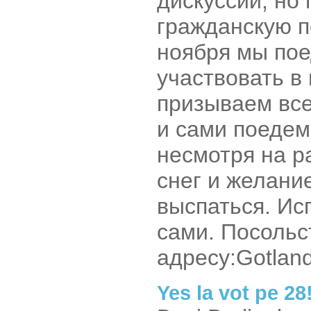
дискуссий, но
гражданскую п
ноября мы пое
участвовать в
призываем все
и сами поедем
несмотря на р
снег и желани
выспаться. Ис
сами. Посольс
адресу:Gotland
Yes la vot pe 28!