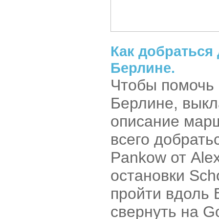
Как добраться
Берлине.
Чтобы помочь 
Берлине, выкл
описание марш
всего добрать
Pankow от Alex
остановки Scho
пройти вдоль B
свернуть на Go