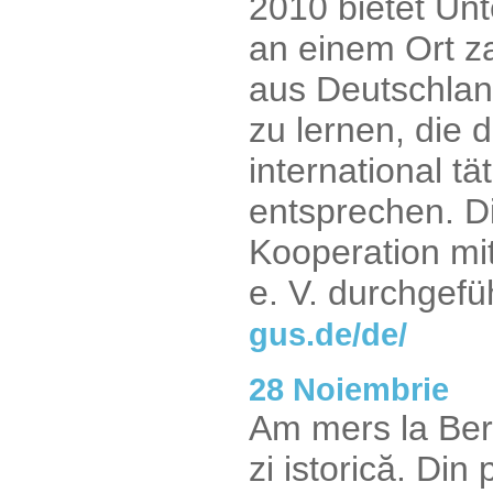
2010 bietet Unt
an einem Ort za
aus Deutschla
zu lernen, die
international t
entsprechen. Di
Kooperation m
e. V. durchgefü
gus.de/de/
28 Noiembrie
Am mers la Berl
zi istorică. Din