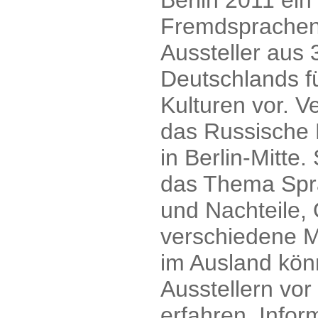
Berlin 2011 ein
Fremdsprachenl
Aussteller aus 
Deutschlands f
Kulturen vor. V
das Russische 
in Berlin-Mitte
das Thema Spra
und Nachteile, 
verschiedene M
im Ausland kön
Ausstellern vo
erfahren. Infor