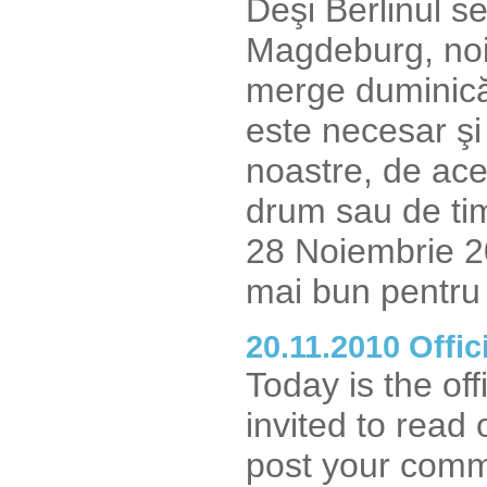
Deşi Berlinul s
Magdeburg, noi
merge duminică
este necesar şi 
noastre, de ace
drum sau de tim
28 Noiembrie 2
mai bun pentru
20.11.2010 Offic
Today is the off
invited to read 
post your comm