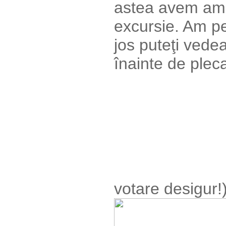
astea avem ami
excursie. Am pe
jos puteţi vede
înainte de plec
votare desigur!