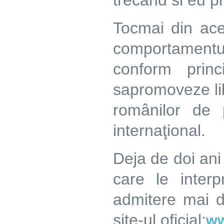
trecand si eu p
Tocmai din ac
comportamentul
conform princ
sapromoveze lib
românilor de 
internaţional.
Deja de doi ani
care le inter
admitere mai 
site-ul oficial:
ww