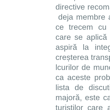
directive recom
deja membre a 
ce trecem cu 
care se aplică 
aspiră la int
creșterea trans
lcurilor de mun
ca aceste probl
lista de discu
majoră, este c
turiștilor car