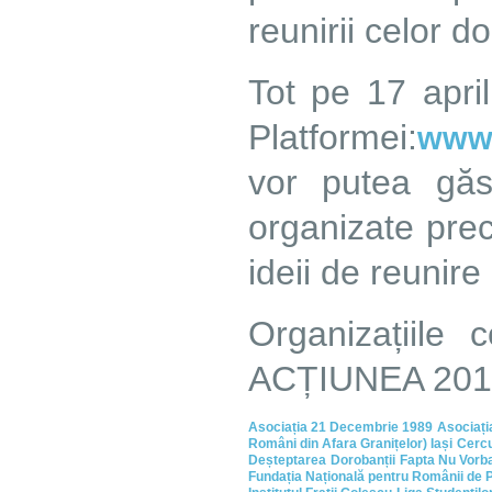
reunirii celor 
Tot pe 17 apri
Platformei:
www.
vor putea găsi
organizate pre
ideii de reunir
Organizațiile 
ACȚIUNEA 201
Asociația 21 Decembrie 1989
Asociați
Români din Afara Granițelor) Iași
Cercu
Deșteptarea
Dorobanții
Fapta Nu Vorb
Fundația Națională pentru Românii de P