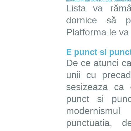
Institutul Frații Golescu
Liga Studențilo
Lista va rămâ
dornice să pa
Platforma le va
E punct si punc
De ce atunci ca
unii cu preca
sesizeaza ca 
punct si pun
modernismul
punctuatia, 