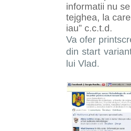
informatii nu se
tejghea, la car
iau” c.c.t.d.
Va ofer printscr
din start varian
lui Vlad.