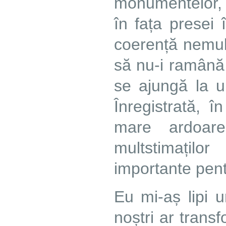
monumentelor, a
în fața presei
coerență nemulț
să nu-i ramână 
se ajungă la u
Înregistrată, 
mare ardoare 
multstimațil
importante pent
Eu mi-aș lipi u
noștri ar trans