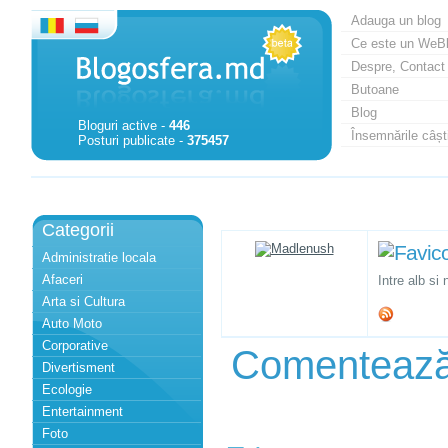
Adauga un blog
Ce este un WeB
Despre, Contact
Butoane
Blog
Bloguri active -
446
Însemnările câști
Posturi publicate -
375457
Categorii
Administratie locala
Afaceri
Intre alb si 
Arta si Cultura
Auto Moto
Corporative
Comenteaz
Divertisment
Ecologie
Entertainment
Foto