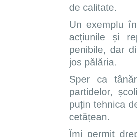
de calitate.
Un exemplu în 
acțiunile și r
penibile, dar 
jos pălăria.
Sper ca tânăra
partidelor, șco
puțin tehnica d
cetățean.
Îmi permit dre