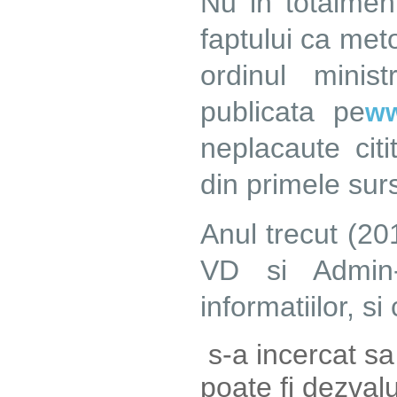
Nu in totalmen
faptului ca met
ordinul minis
publicata pe
ww
neplacaute citi
din primele sur
Anul trecut (20
VD si Admin-
informatiilor, s
s-a incercat s
poate fi dezval