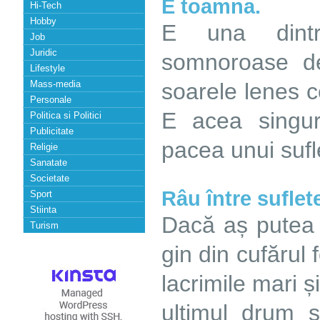
E toamna.
Hi-Tech
Hobby
E una dintr-
Job
Juridic
somnoroase d
Lifestyle
Mass-media
soarele lenes c
Personale
E acea singur
Politica si Politici
Publicitate
pacea unui sufl
Religie
Sanatate
Societate
Râu între suflet
Sport
Stiinta
Dacă aș putea s
Turism
gin din cufărul 
lacrimile mari și
ultimul drum s