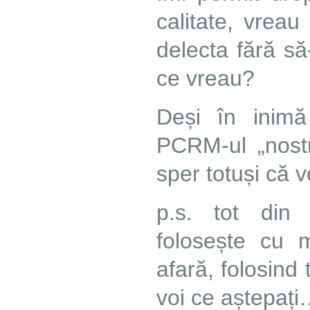
calitate, vrea
delecta fără să
ce vreau?
Deși în inimă
PCRM-ul „nostr
sper totuși că v
p.s. tot din 
folosește cu m
afară, folosind 
voi ce aștepaț