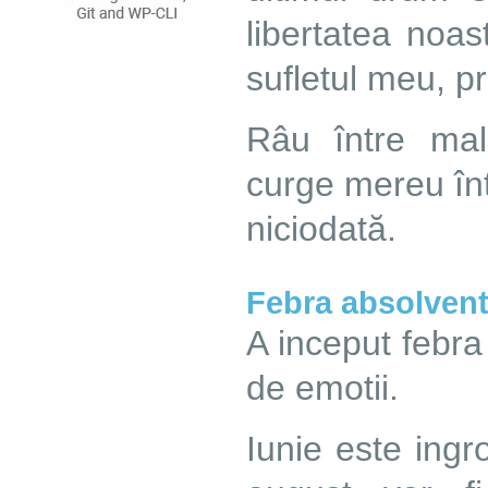
libertatea noas
sufletul meu, p
Râu între malu
curge mereu înt
niciodată.
Febra absolventi
A inceput febra
de emotii.
Iunie este ingr