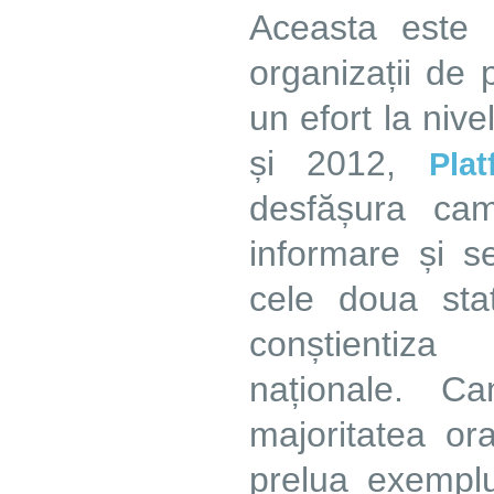
Aceasta este 
organizații de 
un efort la nive
și 2012,
Pla
desfășura cam
informare și se
cele doua sta
conștientiza 
naționale. C
majoritatea or
prelua exempl