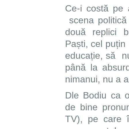
Ce-i costă pe a
scena politică
două replici 
Paști, cel puți
educație, să n
până la absur
nimanui, nu a a
Dle Bodiu ca o 
de bine pronun
TV), pe care 