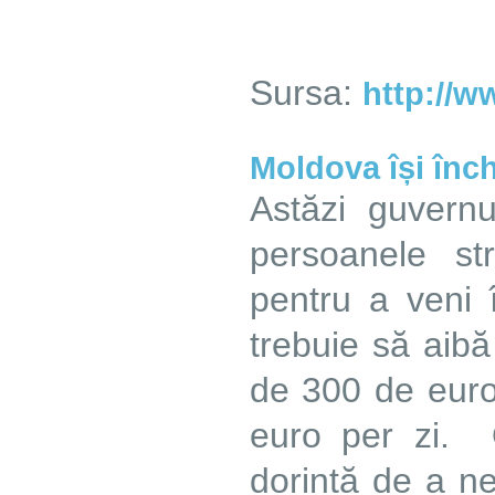
Sursa:
http://w
Moldova își înch
Astăzi guvern
persoanele st
pentru a veni
trebuie să aib
de 300 de euro,
euro per zi. O
dorință de a ne