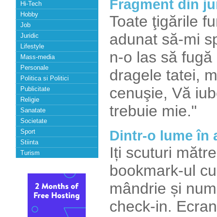
Fragment din ju
Hi-Tech
Hobby
Toate ţigările 
Job
adunat să-mi sp
Juridic
Lifestyle
n-o las să fugă 
Mass-media
Personale
dragele tatei, 
Politica si Politici
cenuşie, Vă iub
Publicitate
Religie
trebuie mie."
Sanatate
Societate
Dintr-o lume în 
Sport
Stiinta
Iți scuturi măt
Turism
bookmark-ul cu "f
mândrie și numer
check-in. Ecra