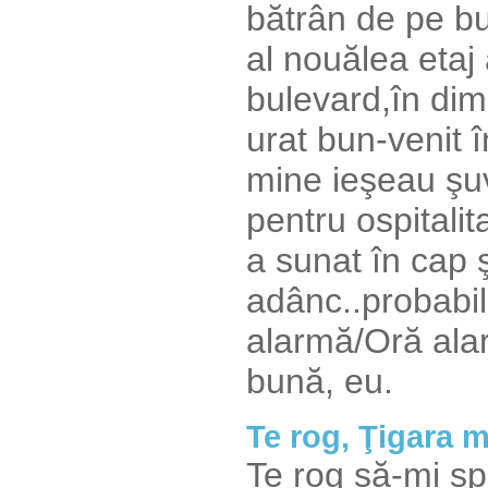
bătrân de pe bu
al nouălea etaj
bulevard,în dimi
urat bun-venit î
mine ieşeau ş
pentru ospitalit
a sunat în cap 
adânc..probabi
alarmă/Oră ala
bună, eu.
Te rog, Ţigara 
Te rog să-mi s