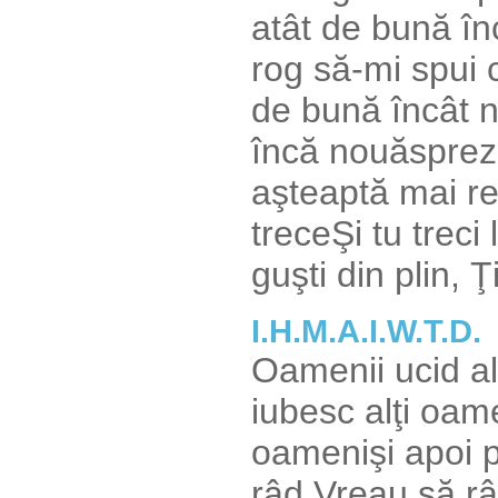
atât de bună în
rog să-mi spui 
de bună încât n
încă nouăsprez
aşteaptă mai re
treceŞi tu treci
guşti din plin, 
I.H.M.A.I.W.T.D.
Oamenii ucid al
iubesc alţi oam
oamenişi apoi 
râd.Vreau să râ