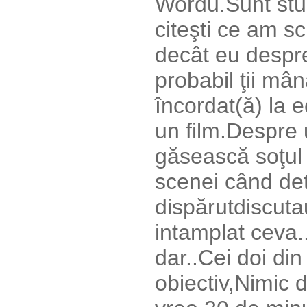
Wordu.Sunt stu
citeşti ce am s
decât eu despre
probabil ţii mâ
încordat(ă) la e
un film.Despre 
găsească soţul 
scenei când dete
dispărutdiscuta
intamplat ceva.
dar..Cei doi din
obiectiv,Nimic 