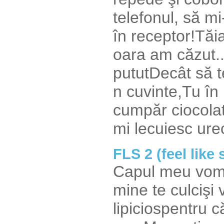
telefonul, să m
în receptor!Tă
oara am căzut..
pututDecât să t
n cuvinte,Tu în
cumpăr ciocolat
mi lecuiesc urec
FLS 2 (feel like 
Capul meu vomită
mine te culcişi 
lipiciospentru c