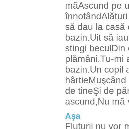
măAscund pe urm
înnotândAlături 
să dau la casă 
bazin.Uit să iau
stingi beculDin
plămâni.Tu-mi 
bazin.Un copil 
hârtieMuşcând d
de tineŞi de pă
ascund,Nu mă 
Aşa
Fluturii nu vor