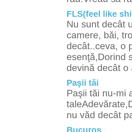
FLS(feel like shi
Nu sunt decât u
camere, băi, tro
decât..ceva, o 
esenţă,Dorind s
devină decât o 
Paşii tăi
Paşii tăi nu-mi
taleAdevărate,
nu văd decât pan
Bucuros