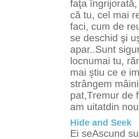
faţa îngrijorată
că tu, cel mai 
faci, cum de re
se deschid şi uş
apar..Sunt sigur
locnumai tu, ră
mai ştiu ce e im
strângem mâinil
pat,Tremur de f
am uitatdin nou
Hide and Seek
Ei seAscund su