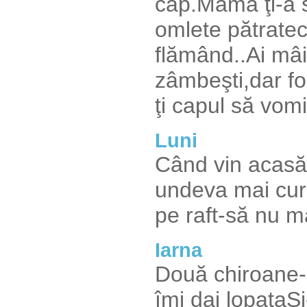
cap.Mama ţi-a s
omlete pătratec
flămând..Ai mâin
zâmbeşti,dar f
ţi capul să vom
Luni
Când vin acasăp
undeva mai cur
pe raft-să nu ma
Iarna
Două chiroane-n
îmi dai lopataŞi