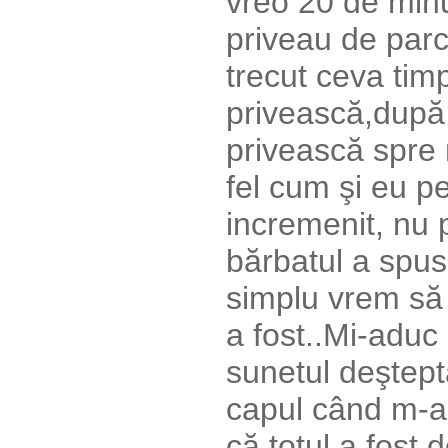
vreo 20 de minu
priveau de parc
trecut ceva timp
privească,după
privească spre 
fel cum şi eu pe
incremenit, nu
bărbatul a spus
simplu vrem să 
a fost..Mi-aduc
sunetul deştept
capul când m-am
că totul a fost