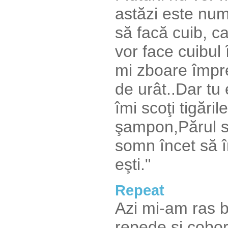
astăzi este num
să facă cuib, ca
vor face cuibul 
mi zboare împrej
de urât..Dar tu 
îmi scoţi tigări
şampon,Părul să
somn încet să î
eşti."
Repeat
Azi mi-am ras b
repede şi cobo