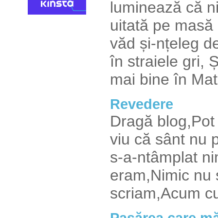
luminează că n
uitată pe masă Ș
văd și-nțeleg d
în straiele gri,
mai bine în Matri
Revedere
Dragă blog,Pot 
viu că sânt nu p
s-a-ntâmplat ni
eram,Nimic nu s
scriam,Acum cu 
Pasărea care mă