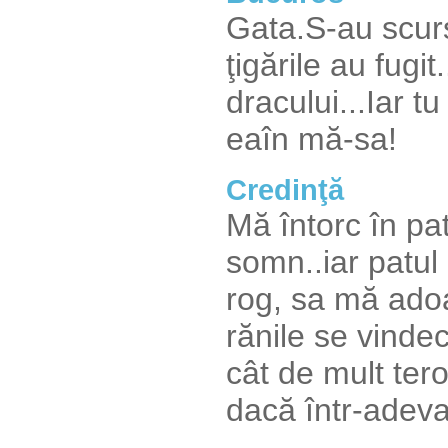
Gata.S-au scur
ţigările au fug
dracului...Iar t
eaîn mă-sa!
Credinţă
Mă întorc în pa
somn..iar patul
rog, sa mă ado
rănile se vinde
cât de mult tero
dacă într-adeva