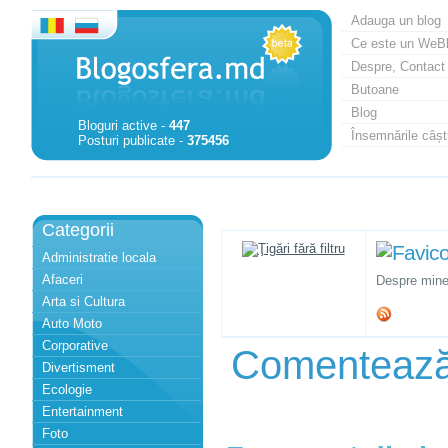
Adauga un blog
Ce este un WeB
Despre, Contact
Butoane
Blog
Bloguri active -
447
Însemnările câști
Posturi publicate -
375456
Categorii
Administratie locala
Afaceri
Despre mine
Arta si Cultura
Auto Moto
Corporative
Comenteaz
Divertisment
Ecologie
Entertainment
Foto