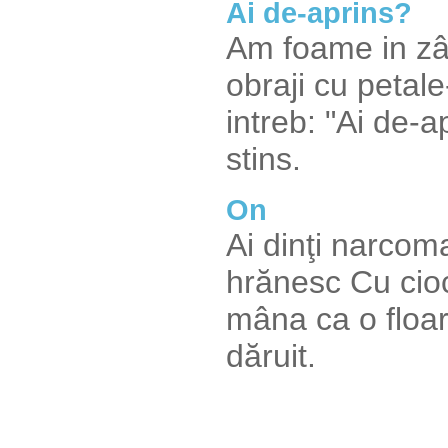
Ai de-aprins?
Am foame in zâm
obraji cu petale
intreb: "Ai de-a
stins.
On
Ai dinţi narcoma
hrănesc Cu cio
mâna ca o floar
dăruit.