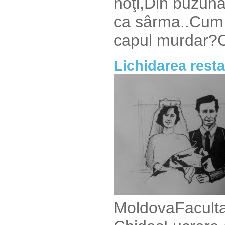
noţi,Din buzuna
ca sârma..Cum a
capul murdar?Cr
Lichidarea resta
MoldovaFacultat