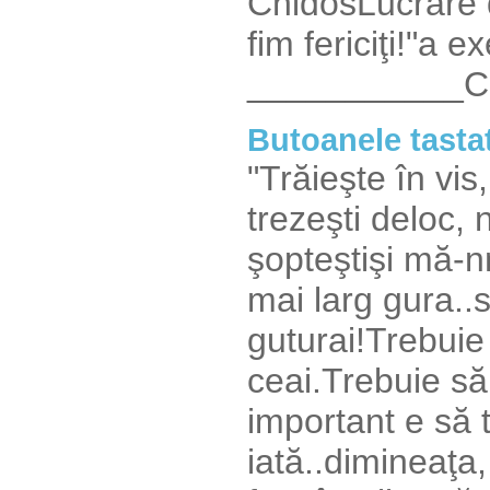
ChidosLucrare 
fim fericiţi!"a 
___________Ch
Butoanele tasta
"Trăieşte în vis
trezeşti deloc, 
şopteştişi mă-
mai larg gura..
guturai!Trebuie 
ceai.Trebuie să 
important e să t
iată..dimineaţa,