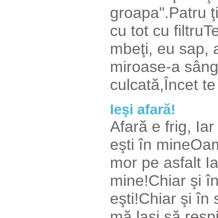
groapa".Patru ţ
cu tot cu filtru
mbeţi, eu sap, 
miroase-a sânge
culcată,Încet te
Ieşi afară!
Afară e frig, Iar
eşti în mineOame
mor pe asfalt Ia
mine!Chiar şi în
eşti!Chiar şi în
mă laşi să resp