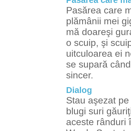
Pasărea care mă
plămânii mei gig
mă doareşi gur
o scuip, şi scui
uitculoarea ei 
se supară când
sincer.
Dialog
Stau aşezat pe 
blugi suri găuri
aceste rânduri 