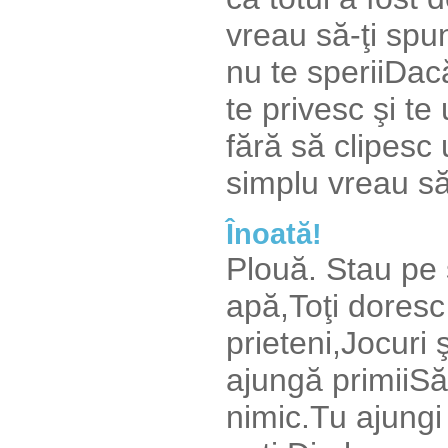
vreau să-ţi spu
nu te speriiDac
te privesc şi t
fără să clipesc 
simplu vreau să 
Înoată!
Plouă. Stau pe
apă,Toţi doresc
prieteni,Jocuri
ajungă primiiSă
nimic.Tu ajungi